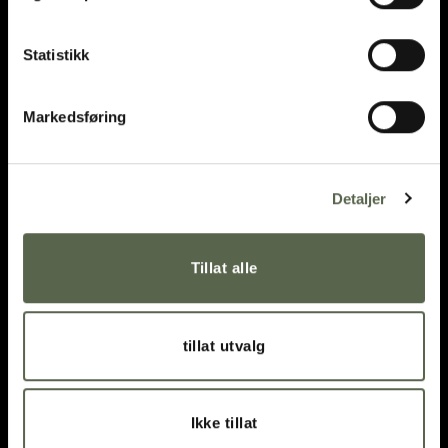
Statistikk
Markedsføring
Detaljer
Customer service
About ment®
Tillat alle
Visit us
tillat utvalg
Frequently Asked Questions
Personal data protection
Ikke tillat
My page