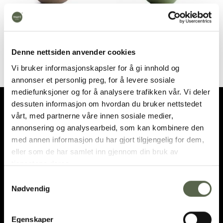
ment® + Brimi Adventure
ment® + Brimi Adventure
Fire Cup, Kongle
Fire Cup, Seagull
490,00
kr
490,00
kr
Denne nettsiden anvender cookies
Vi bruker informasjonskapsler for å gi innhold og
annonser et personlig preg, for å levere sosiale
mediefunksjoner og for å analysere trafikken vår. Vi deler
dessuten informasjon om hvordan du bruker nettstedet
vårt, med partnerne våre innen sosiale medier,
annonsering og analysearbeid, som kan kombinere den
med annen informasjon du har gjort tilgjengelig for dem,
eller som de har samlet inn gjennom din bruk av
OPENING HOURS
tjenestene deres.
Samtykkevalg
DIRECTIONS
Nødvendig
post@ment.no
Egenskaper