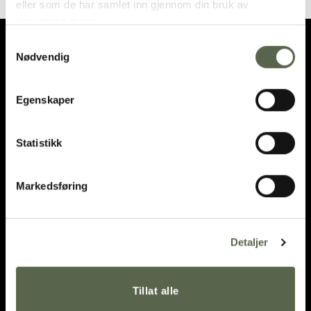
eller som de har samlet inn gjennom din bruk av
tjenestene deres.
Samtykkevalg
Nødvendig
Egenskaper
OPENING HOURS
Statistikk
DIRECTIONS
post@ment.no
Markedsføring
Detaljer
Tillat alle