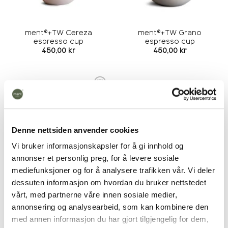
ment®+TW Cereza
ment®+TW Grano
espresso cup
espresso cup
450,00
kr
450,00
kr
Add to
wishlist
Denne nettsiden anvender cookies
Vi bruker informasjonskapsler for å gi innhold og
annonser et personlig preg, for å levere sosiale
mediefunksjoner og for å analysere trafikken vår. Vi deler
dessuten informasjon om hvordan du bruker nettstedet
ment®+TW Pergamino
coffee mug
vårt, med partnerne våre innen sosiale medier,
790,00
kr
annonsering og analysearbeid, som kan kombinere den
med annen informasjon du har gjort tilgjengelig for dem,