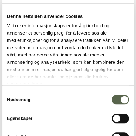
KRUM Teacup, roe
KRUM Teacup, Clay
395,00
kr
395,00
kr
Denne nettsiden anvender cookies
Vi bruker informasjonskapsler for å gi innhold og
annonser et personlig preg, for å levere sosiale
Add to
Add to
mediefunksjoner og for å analysere trafikken vår. Vi deler
wishlist
wishlist
dessuten informasjon om hvordan du bruker nettstedet
vårt, med partnerne våre innen sosiale medier,
annonsering og analysearbeid, som kan kombinere den
med annen informasjon du har gjort tilgjengelig for dem,
eller som de har samlet inn gjennom din bruk av
tjenestene deres.
KRUM Teacup, Green
KRUM Teacup, Mocha
Samtykkevalg
395,00
kr
395,00
kr
Nødvendig
Egenskaper
Add to
Add to
wishlist
wishlist