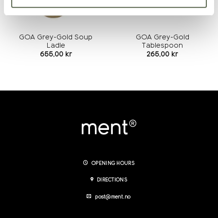
GOA Grey-Gold Soup
GOA Grey-Gold
Ladle
Tablespoon
655,00
kr
265,00
kr
OPENING HOURS
DIRECTIONS
post@ment.no