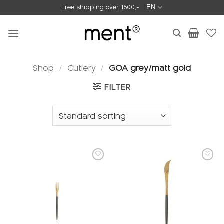
Skip
Free shipping over 1500,-
EN
to
content
Shop
/
Cutlery
/
GOA grey/matt gold
FILTER
Add to
Add to
wishlist
wishlist