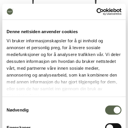
GOA Grey-Gold Dessert
GOA Grey-Gold Fork
spoon
265,00
kr
245,00
kr
Denne nettsiden anvender cookies
Vi bruker informasjonskapsler for å gi innhold og
annonser et personlig preg, for å levere sosiale
mediefunksjoner og for å analysere trafikken vår. Vi deler
Add to
Add to
wishlist
wishlist
dessuten informasjon om hvordan du bruker nettstedet
vårt, med partnerne våre innen sosiale medier,
annonsering og analysearbeid, som kan kombinere den
med annen informasjon du har gjort tilgjengelig for dem,
eller som de har samlet inn gjennom din bruk av
tjenestene deres.
Samtykkevalg
GOA Grey-Gold Cocktail
GOA Grey-Gold
Nødvendig
spoon
Saucepan
255,00
kr
545,00
kr
Egenskaper