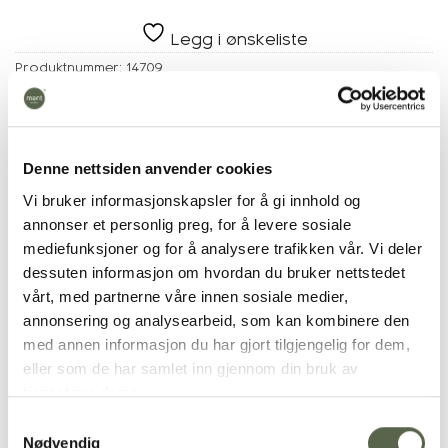
Legg i ønskeliste
Produktnummer:
14709
Kategorier:
Dekkebrikker
,
Tekstil
Denne nettsiden anvender cookies
Vi bruker informasjonskapsler for å gi innhold og
Tilleggsinformasjon
annonser et personlig preg, for å levere sosiale
mediefunksjoner og for å analysere trafikken vår. Vi deler
dessuten informasjon om hvordan du bruker nettstedet
FARGENYANSE
Brun
vårt, med partnerne våre innen sosiale medier,
annonsering og analysearbeid, som kan kombinere den
TEKSTIL
Ensfarget, 100% Lin
med annen informasjon du har gjort tilgjengelig for dem,
eller som de har samlet inn gjennom din bruk av
tjenestene deres.
RELATERTE PRODUKTER
Samtykkevalg
Nødvendig