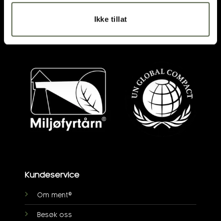
ÅPNINGSTIDER
Ikke tillat
VEIBESKRIVELSE
post@ment.no
Kundeservice
Om ment®
Besøk oss