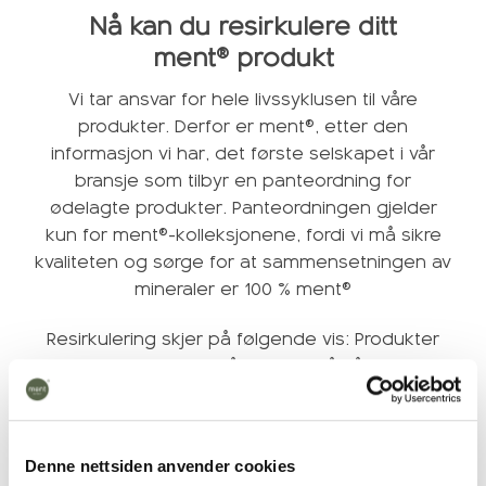
Nå kan du resirkulere ditt
ment® produkt
Vi tar ansvar for hele livssyklusen til våre
produkter. Derfor er ment®, etter den
informasjon vi har, det første selskapet i vår
bransje som tilbyr en panteordning for
ødelagte produkter. Panteordningen gjelder
kun for ment®-kolleksjonene, fordi vi må sikre
kvaliteten og sørge for at sammensetningen av
mineraler er 100 % ment®
Resirkulering skjer på følgende vis: Produkter
som er produsert i vår fabrikk på Fåberg blir
knust og malt opp til bruk i nye produkter.
ment® -keramikk som er produsert i Portugal
blir gjenbrukt som verdifullt tilslag ved
Denne nettsiden anvender cookies
veibygging.