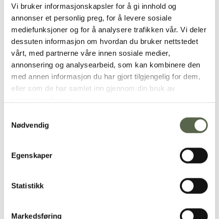
Vi bruker informasjonskapsler for å gi innhold og
Vil du pante og resirkulere ditt ødelagte ment®
annonser et personlig preg, for å levere sosiale
-produkt? Bruk skjemaet under, og vi tar
mediefunksjoner og for å analysere trafikken vår. Vi deler
kontakt for å avtale neste skritt.
dessuten informasjon om hvordan du bruker nettstedet
vårt, med partnerne våre innen sosiale medier,
Når vi mottar produktet sender vi deg en
annonsering og analysearbeid, som kan kombinere den
gavekode på 10% som gjelder tilsvarende
med annen informasjon du har gjort tilgjengelig for dem,
produkt.
eller som de har samlet inn gjennom din bruk av
tjenestene deres.
Fornavn:
Samtykkevalg
Nødvendig
Epost:
Egenskaper
Statistikk
Etternavn:
Markedsføring