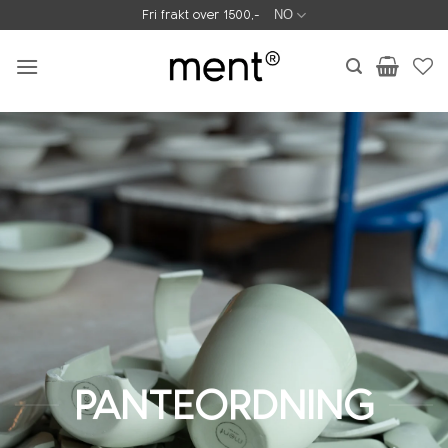
Skip
Fri frakt over 1500,-
NO
to
content
PANTEORDNING