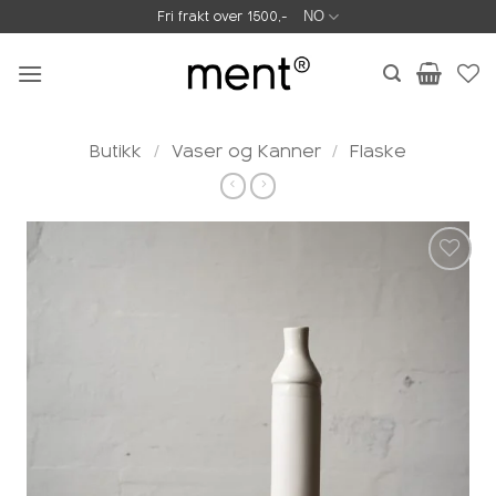
Skip
Fri frakt over 1500,-
NO
to
content
Butikk
/
Vaser og Kanner
/
Flaske
Legg i
ønskeliste