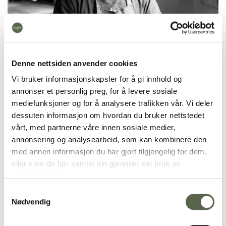
Denne nettsiden anvender cookies
Vi bruker informasjonskapsler for å gi innhold og
annonser et personlig preg, for å levere sosiale
mediefunksjoner og for å analysere trafikken vår. Vi deler
dessuten informasjon om hvordan du bruker nettstedet
vårt, med partnerne våre innen sosiale medier,
annonsering og analysearbeid, som kan kombinere den
med annen informasjon du har gjort tilgjengelig for dem,
eller som de har samlet inn gjennom din bruk av
Kraken Flaske håndlages i porselen, og det tar 7
tjenestene deres.
dager fra en ny flaske blir støpt til den har gått
igjennom alle prosesser i produksjonen med vask
Samtykkevalg
Nødvendig
av kanter og overflater, råbrann, glasering og
glasurbrann. Flasken er glasert på innsiden og