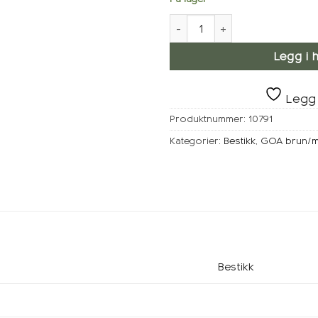
GOA Brun-Gull Biffkniv antall
Legg i 
Legg 
Produktnummer:
10791
Kategorier:
Bestikk
,
GOA brun/ma
Bestikk