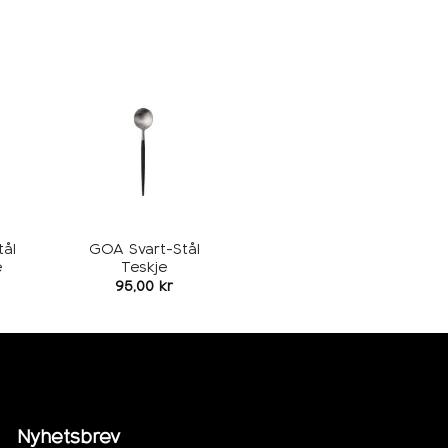
egg i
Legg i
keliste
ønskeliste
ål
GOA Svart-Stål
e
Teskje
95,00
kr
Nyhetsbrev