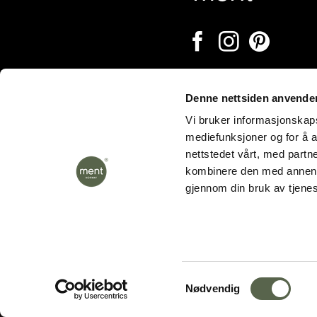
Denne nettsiden anvende
Åpningstider
Vi bruker informasjonskapsl
mediefunksjoner og for å a
nettstedet vårt, med part
kombinere den med annen in
gjennom din bruk av tjene
Samtykkevalg
Nødvendig