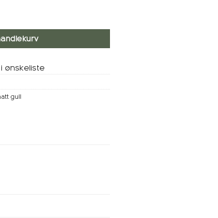
handlekurv
i ønskeliste
tt gull