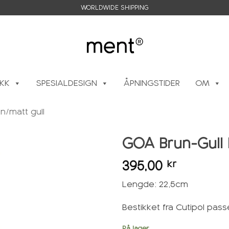
WORLDWIDE SHIPPING
IKK
SPESIALDESIGN
ÅPNINGSTIDER
OM
n/matt gull
GOA Brun-Gull B
395,00
kr
Legg i
ønskeliste
Lengde: 22,5cm
Bestikket fra Cutipol pass
På lager