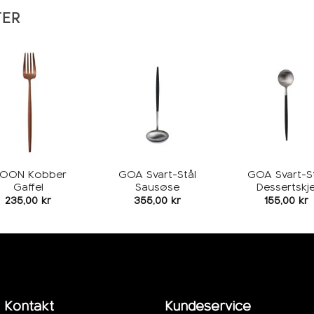
TER
Legg i
Legg i
L
ønskeliste
ønskeliste
øns
OON Kobber
GOA Svart-Stål
GOA Svart-St
Gaffel
Sausøse
Dessertskj
235,00
kr
355,00
kr
155,00
kr
Kontakt
Kundeservice