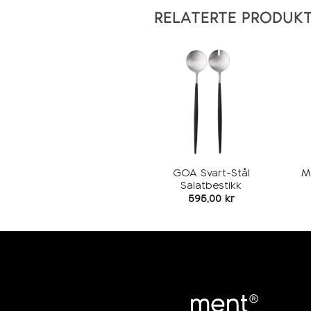
RELATERTE PRODUK
Legg i
ønskeliste
GOA Svart-Stål
M
Salatbestikk
595,00
kr