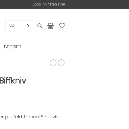
Logg inn / Registrer
NO
BEDRIFT
iffkniv
er perfekt til ment® servise.