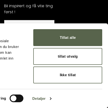
Bli inspirert og få vite ting
først !
Bli med !
Tillat alle
osiale
n du bruker
som kan
tillat utvalg
mlet inn
Ikke tillat
ring
Detaljer