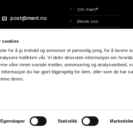
Om ment®
post@ment.no
Besøk oss
Ofte stilte spørsmål
Veibeskrivelse
r cookies
Personsvern
er for å gi innhold og annonser et personlig preg, for å levere s
Min side
nalysere trafikken vår. Vi deler dessuten informasjon om hvorda
nerne våre innen sosiale medier, annonsering og analysearbeid, 
Kjøpsvilkår
formasjon du har gjort tilgjengelig for dem, eller som de har sa
stene deres.
Panteordning
Egenskaper
Statistikk
Markedsfø