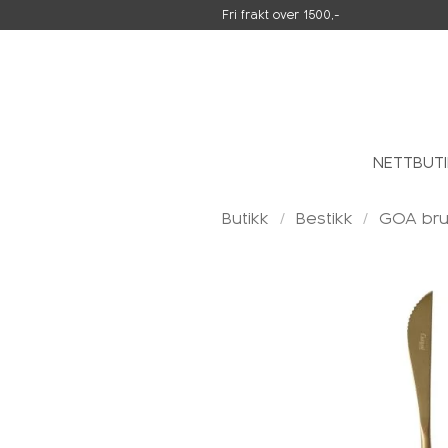
Skip
Fri frakt over 1500,-
to
content
NETTBUT
Butikk
/
Bestikk
/
GOA bru