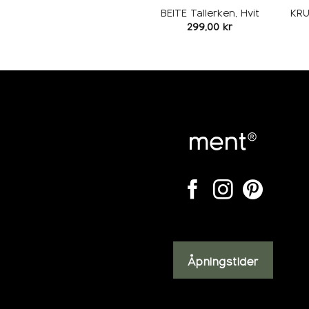
BEITE Tallerken, Hvit
KRU
299,00
kr
Åpningstider