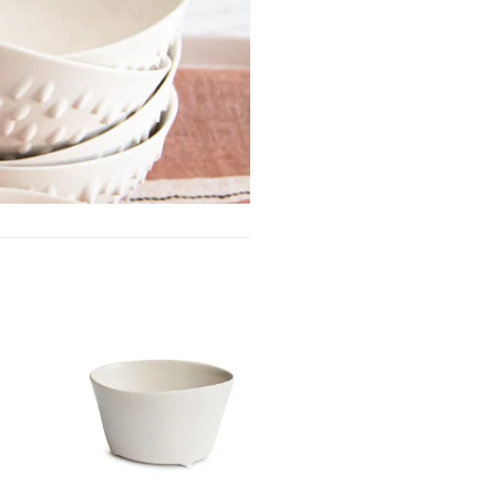
egg i
Legg i
keliste
ønskeliste