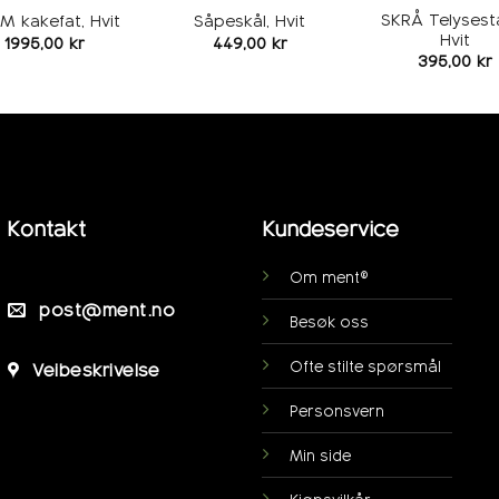
SKRÅ Telysest
M kakefat, Hvit
Såpeskål, Hvit
Hvit
1995,00
kr
449,00
kr
395,00
kr
Kontakt
Kundeservice
Om ment®
post@ment.no
Besøk oss
Ofte stilte spørsmål
Veibeskrivelse
Personsvern
Min side