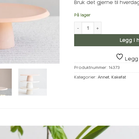
Bruk det gjerne til hverd
På lager
KRUM Kakefat, Laks antall
Legg i 
Legg 
Produktnummer:
14373
Kategorier:
Annet
,
Kakefat