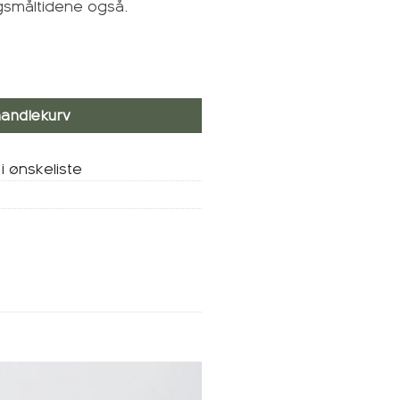
agsmåltidene også.
handlekurv
i ønskeliste