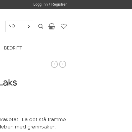
Logg inn / Registrer
NO
BEDRIFT
Laks
 kakefat ! La det stå framme
illeben med grønnsaker.