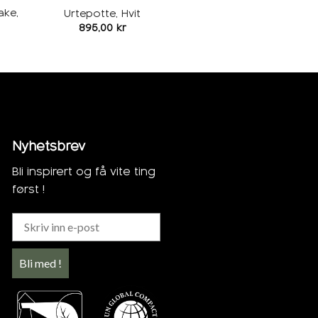
ake,
Urtepotte, Hvit
895,00
kr
Nyhetsbrev
Bli inspirert og få vite ting
først !
Bli med !