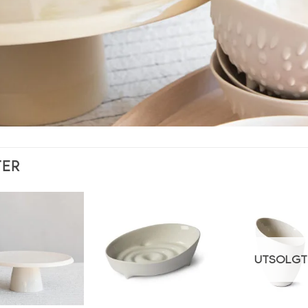
TER
Legg i
Legg i
L
ønskeliste
ønskeliste
øns
UTSOLGT