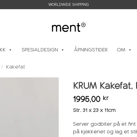
WORLDWIDE SHIPPING
IKK
SPESIALDESIGN
ÅPNINGSTIDER
OM
/
Kakefat
KRUM Kakefat, 
1995,00
kr
Legg i
ønskeliste
Str. 31 x 23 x 11cm
Server godbiter på et fint
på kjøkkenet og lag et st