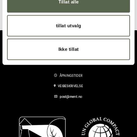
Tillat alle
Linserviett, Curry
The Belgian towel
vaffelmønstret
110x180cm, Ash Stripe
195,00
kr
1695,00
kr
tillat utvalg
Ikke tillat
ÅPNINGSTIDER
VEIBESKRIVELSE
post@ment.no