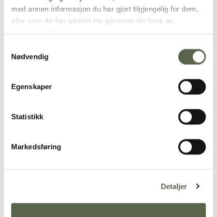
med annen informasjon du har gjort tilgjengelig for dem,
eller som de har samlet inn gjennom din bruk av
tjenestene deres.
Samtykkevalg
Nødvendig
Egenskaper
RELATERTE PRODUKTER
Statistikk
Legg i
Legg i
ønskeliste
ønskeliste
Markedsføring
Detaljer