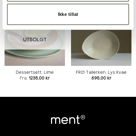
Ikke tillat
Legg i
Legg i
ønskeliste
ønskeliste
UTSOLGT
Dessertsett, Lime
FRØ Tallerken, Lys Kvae
Fra:
1235,00
kr
695,00
kr