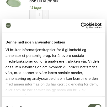
355,00
pr stk
kr
På lager
KRUM Tallerken Liten, Grønn antall
Mix & match A antall
Legg i handlekurv
Denne nettsiden anvender cookies
Vi bruker informasjonskapsler for å gi innhold og
Legg i ønskeliste
annonser et personlig preg, for å levere sosiale
mediefunksjoner og for å analysere trafikken vår. Vi deler
Kategorier:
Mix & match
,
Nyheter
dessuten informasjon om hvordan du bruker nettstedet
Stikkord:
middagsservise
,
servise
vårt, med partnerne våre innen sosiale medier,
annonsering og analysearbeid, som kan kombinere den
med annen informasjon du har gjort tilgjengelig for dem,
eller som de har samlet inn gjennom din bruk av
tjenestene deres.
Beskrivelse
Samtykkevalg
Tilleggsinformasjon