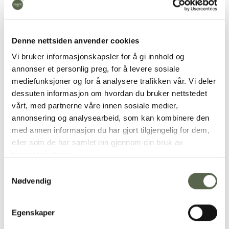
Legg i ønskeliste
Denne nettsiden anvender cookies
Produktnummer:
10841
Vi bruker informasjonskapsler for å gi innhold og
Kategorier:
Bestikk
,
MOON gull
annonser et personlig preg, for å levere sosiale
mediefunksjoner og for å analysere trafikken vår. Vi deler
dessuten informasjon om hvordan du bruker nettstedet
vårt, med partnerne våre innen sosiale medier,
annonsering og analysearbeid, som kan kombinere den
RELATERTE PRODUKTER
med annen informasjon du har gjort tilgjengelig for dem,
eller som de har samlet inn gjennom din bruk av
tjenestene deres.
Legg i
Legg i
ønskeliste
ønskeliste
Samtykkevalg
Nødvendig
Egenskaper