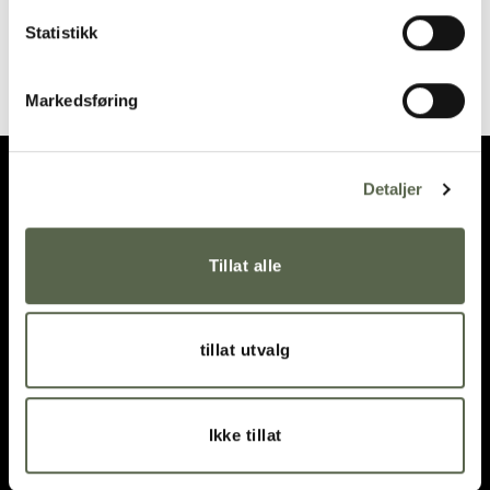
Statistikk
MOON Kobber Spiseskje
GOA Svart-Stål Biffkniv
235,00
kr
255,00
kr
Markedsføring
Detaljer
Tillat alle
ÅPNINGSTIDER
VEIBESKRIVELSE
tillat utvalg
post@ment.no
Ikke tillat