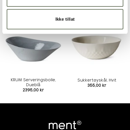
RELATERTE PRODUKTER
Ikke tillat
Legg i
Legg i
ønskeliste
ønskeliste
KRUM Serveringsbolle,
Sukkertøyskål, Hvit
Dueblå
355,00
kr
2395,00
kr