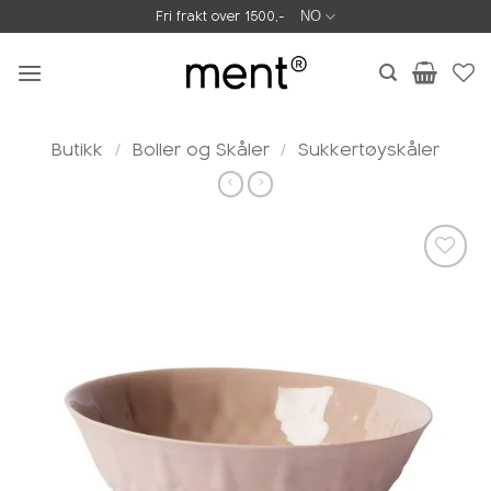
Skip
Fri frakt over 1500,-
NO
to
content
Butikk
/
Boller og Skåler
/
Sukkertøyskåler
Legg i
ønskeliste