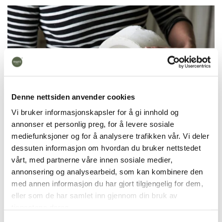
Denne nettsiden anvender cookies
Vi bruker informasjonskapsler for å gi innhold og
annonser et personlig preg, for å levere sosiale
mediefunksjoner og for å analysere trafikken vår. Vi deler
dessuten informasjon om hvordan du bruker nettstedet
vårt, med partnerne våre innen sosiale medier,
annonsering og analysearbeid, som kan kombinere den
Sukkertøyskålen er håndlaget i vårt verksted på
med annen informasjon du har gjort tilgjengelig for dem,
Fåberg, Lillehammer.
Den tar 7 dager å lage, er
eller som de har samlet inn gjennom din bruk av
brent på 1270 grader og tåler oppvaskmaskin. Vi
tjenestene deres.
støper produkter i gjennomfarget porselen. Det