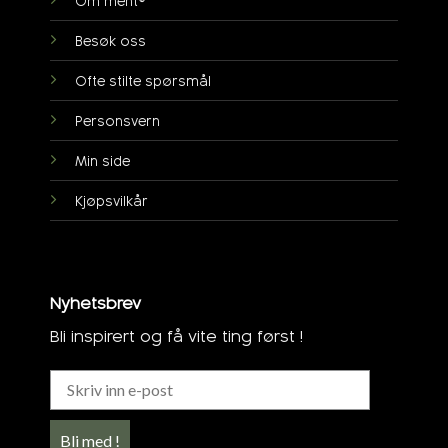
Om ment®
Besøk oss
Ofte stilte spørsmål
Personsvern
Min side
Kjøpsvilkår
Nyhetsbrev
Bli inspirert og få vite ting først !
Bli med !