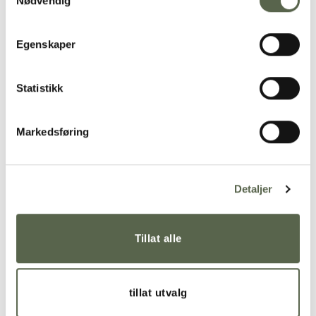
Nødvendig
Egenskaper
Statistikk
Markedsføring
Detaljer
Les mer om samarbeidet
Tillat alle
tillat utvalg
RELATERTE PRODUKTER