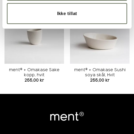
Ikke tillat
Legg i
Legg i
ønskeliste
ønskeliste
ment® + Omakase Sake
ment® + Omakase Sushi
kopp, hvit
soya skål, Hvit
255,00
kr
255,00
kr