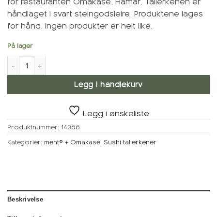
for restauranten Omakase, Hamar. Tallerkenen er
håndlaget i svart steingodsleire. Produktene lages
for hånd, ingen produkter er helt like.
På lager
ment® + Omakase Sushi tallerken, Svart antall
Legg i handlekurv
Legg i ønskeliste
Produktnummer:
14366
Kategorier:
ment® + Omakase
,
Sushi tallerkener
Beskrivelse