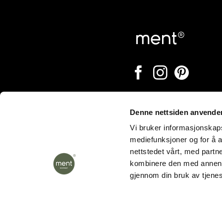
Denne nettsiden anvende
Åpningstider
Vi bruker informasjonskapsl
mediefunksjoner og for å a
nettstedet vårt, med part
kombinere den med annen in
gjennom din bruk av tjene