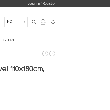
Logg inn / Registrer
NO
BEDRIFT
el 110x180cm,
Nairobi antall