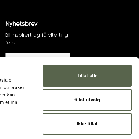
Nyhetsbrev
Bli inspirert og få vite ting
først !
Bli med !
Tillat alle
osiale
n du bruker
som kan
tillat utvalg
mlet inn
Ikke tillat