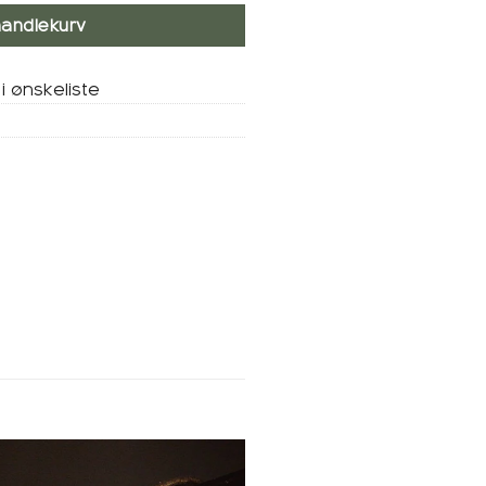
handlekurv
i ønskeliste