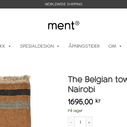
WORLDWIDE SHIPPING
IKK
SPESIALDESIGN
ÅPNINGSTIDER
OM
The Belgian tow
Nairobi
Legg i
ønskeliste
1695,00
kr
På lager
The Belgian towel 110x180cm, 