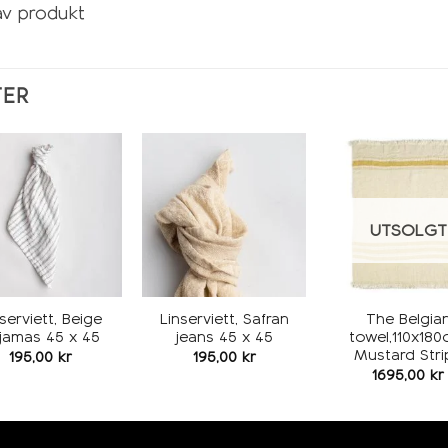
av produkt
TER
Legg i
Legg i
L
ønskeliste
ønskeliste
øns
UTSOLGT
serviett, Beige
Linserviett, Safran
The Belgia
jamas 45 x 45
jeans 45 x 45
towel,110x180
Mustard Stri
195,00
kr
195,00
kr
1695,00
kr