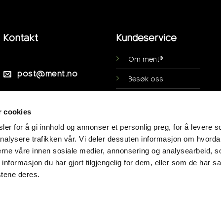
Kontakt
Kundeservice
Om ment®
post@ment.no
Besøk oss
Ofte stilte spørsmål
Veibeskrivelse
r cookies
Personsvern
er for å gi innhold og annonser et personlig preg, for å levere s
Min side
nalysere trafikken vår. Vi deler dessuten informasjon om hvorda
nerne våre innen sosiale medier, annonsering og analysearbeid, 
Kjøpsvilkår
formasjon du har gjort tilgjengelig for dem, eller som de har sa
stene deres.
Panteordning