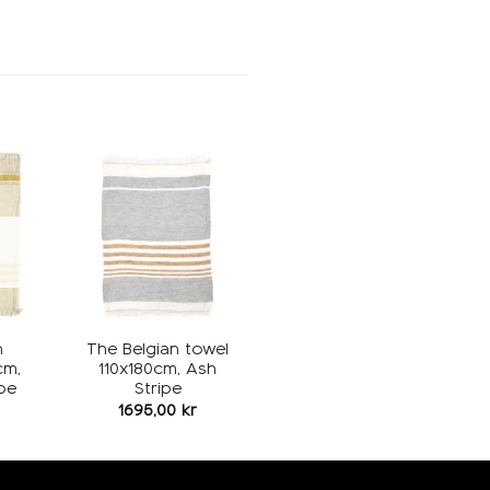
egg i
Legg i
keliste
ønskeliste
n
The Belgian towel
cm,
110x180cm, Ash
pe
Stripe
1695,00
kr