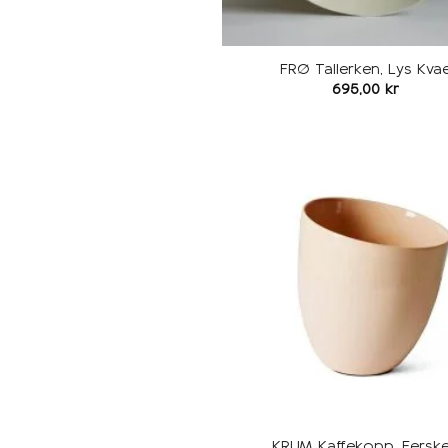
FRØ Tallerken, Lys Kva
695,00
kr
KRUM Kaffekopp, Fersk