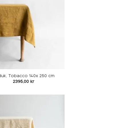
ønskeliste
duk, Tobacco 140x 250 cm
2395,00
kr
Legg i
ønskeliste