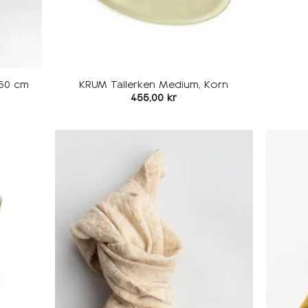
250 cm
KRUM Tallerken Medium, Korn
455,00
kr
Legg i
Legg i
ønskeliste
ønskeliste