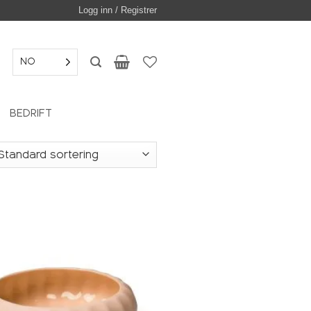
Logg inn / Registrer
NO
BEDRIFT
Legg i
ønskeliste