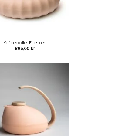
Kråkebolle, Fersken
895,00
kr
Legg i
ønskeliste