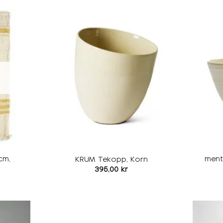
Legg i
Legg i
ønskeliste
ønskeliste
cm,
ment
KRUM Tekopp, Korn
395,00
kr
Legg i
Legg i