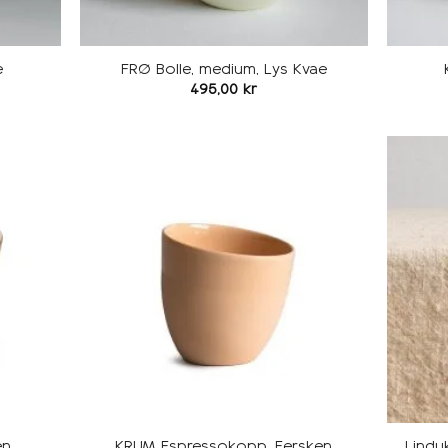
e
FRØ Bolle, medium, Lys Kvae
495,00
kr
Legg i
Legg i
ønskeliste
ønskeliste
en
KRUM Espressokopp, Fersken
Lindu