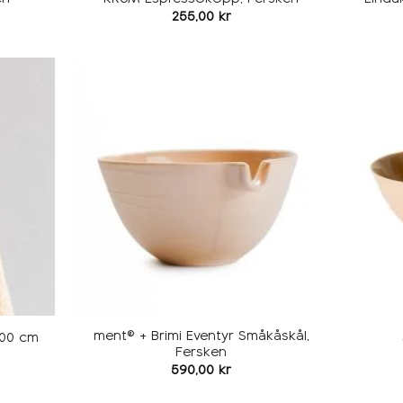
255,00
kr
Legg i
Legg i
ønskeliste
ønskeliste
ment® + Brimi Eventyr Småkåskål,
300 cm
Fersken
590,00
kr