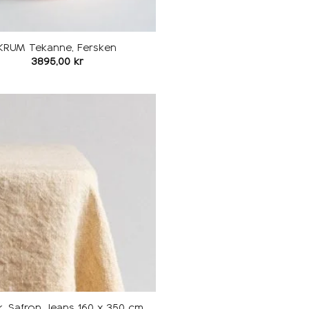
KRUM Tekanne, Fersken
3895,00
kr
Legg i
ønskeliste
k, Safron Jeans 160 x 350 cm