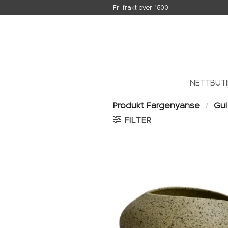
Skip
Fri frakt over 1500,-
to
content
NETTBUT
Produkt Fargenyanse
/
Gul
FILTER