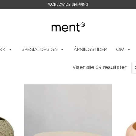
WORLDWIDE SHIPPING
IKK
SPESIALDESIGN
ÅPNINGSTIDER
OM
Viser alle 34 resultater
Legg i
Legg i
ønskeliste
ønskeliste