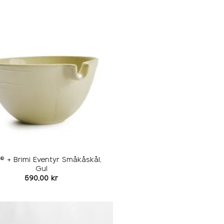
Legg i
ønskeliste
® + Brimi Eventyr Småkåskål,
Gul
590,00
kr
Legg i