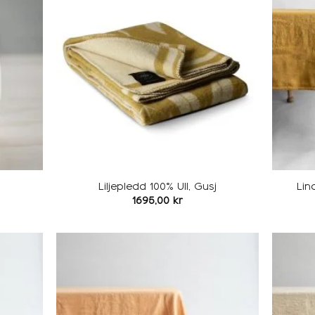
ønskeliste
ønskeliste
Liljepledd 100% Ull, Gusj
Lin
1695,00
kr
Legg i
Legg i
ønskeliste
ønskeliste