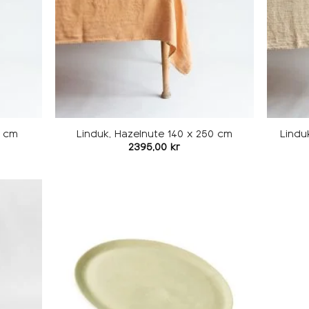
0 cm
Linduk, Hazelnute 140 x 250 cm
Lindu
2395,00
kr
Legg i
Legg i
ønskeliste
ønskeliste