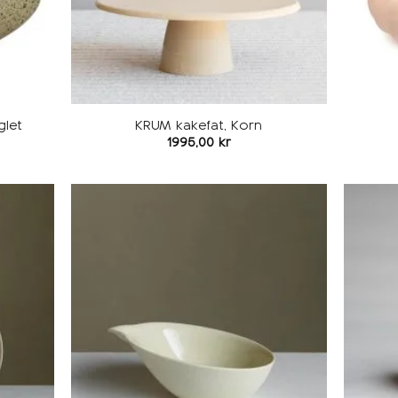
glet
KRUM kakefat, Korn
1995,00
kr
Legg i
Legg i
ønskeliste
ønskeliste