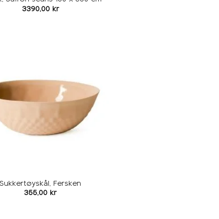
3390,00
kr
Legg i
ønskeliste
Sukkertøyskål, Fersken
355,00
kr