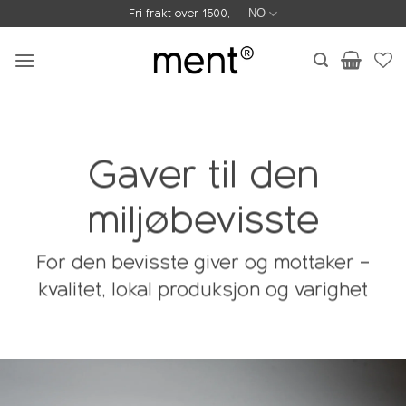
Skip
Fri frakt over 1500,-
NO
to
content
Gaver til den
miljøbevisste
For den bevisste giver og mottaker –
kvalitet, lokal produksjon og varighet