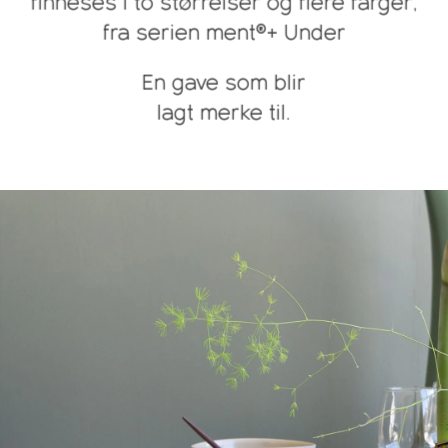
finneses i to størrelser og flere farger,
fra serien ment®+ Under
En gave som blir
lagt merke til.