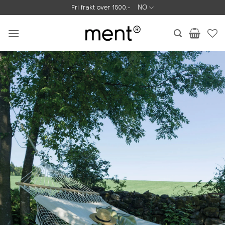
Skip
Fri frakt over 1500,-
NO
to
content