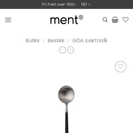
Skip
Fri frakt over 1500,-
NO
to
content
Butikk
/
Bestikk
/
GOA svart/stål
Legg i
ønskeliste