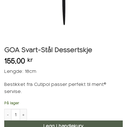
GOA Svart-Stål Dessertskje
155,00
kr
Lengde: 18cm
Bestikket fra Cutipol passer perfekt til ment®
servise.
På lager
GOA Svart-Stål Dessertskje antall
Legg i handlekurv