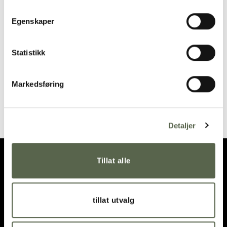
Add to
Add to
wishlist
wishlist
Egenskaper
Statistikk
Markedsføring
GOA Black-Steel Serving
MOON Copper Knife
spoon
335,00
kr
355,00
kr
Detaljer
Tillat alle
tillat utvalg
OPENING HOURS