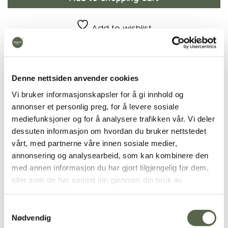
Add to wishlist
Product number:
10724
Categories:
Cutlery
,
GOA black/steel
Denne nettsiden anvender cookies
Vi bruker informasjonskapsler for å gi innhold og
annonser et personlig preg, for å levere sosiale
mediefunksjoner og for å analysere trafikken vår. Vi deler
Additional
dessuten informasjon om hvordan du bruker nettstedet
vårt, med partnerne våre innen sosiale medier,
PRODUCT
Cutlery
annonsering og analysearbeid, som kan kombinere den
med annen informasjon du har gjort tilgjengelig for dem,
eller som de har samlet inn gjennom din bruk av
tjenestene deres.
RELATED PRODUCTS
Samtykkevalg
Nødvendig