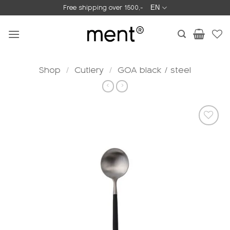
Skip
Free shipping over 1500,-
EN
to
content
Shop
/
Cutlery
/
GOA black / steel
Add to
wishlist