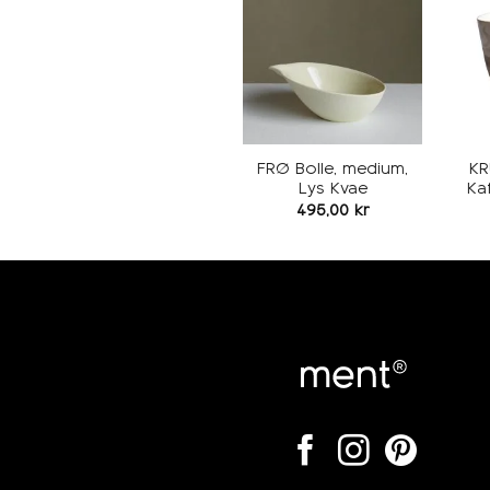
Legg i
ønskeliste
FRØ Bolle, medium,
KR
Lys Kvae
Ka
495,00
kr