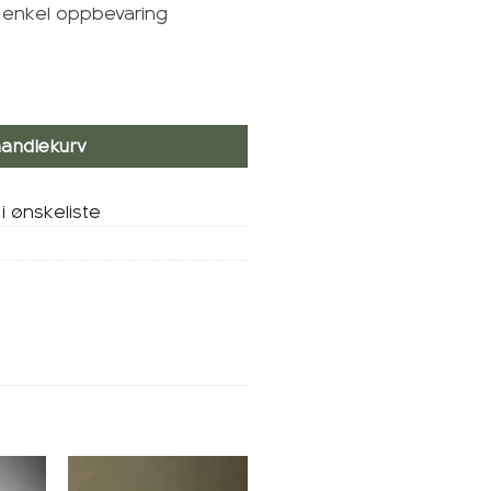
r enkel oppbevaring
ntall
handlekurv
i ønskeliste