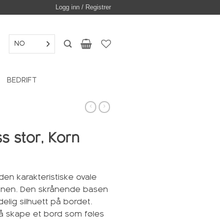
Logg inn / Registrer
NO
BEDRIFT
 stor, Korn
en karakteristiske ovale
jonen. Den skrånende basen
delig silhuett på bordet.
 å skape et bord som føles