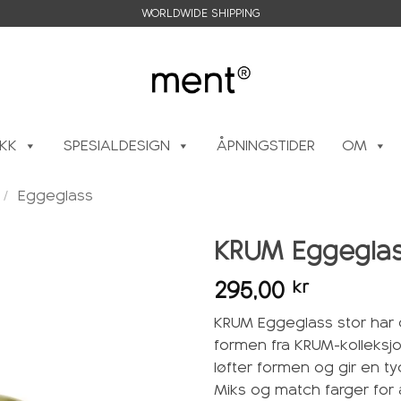
WORLDWIDE SHIPPING
IKK
SPESIALDESIGN
ÅPNINGSTIDER
OM
/
Eggeglass
KRUM Eggeglass
295,00
kr
Legg i
ønskeliste
KRUM Eggeglass stor har d
formen fra KRUM-kolleks
løfter formen og gir en ty
Miks og match farger for