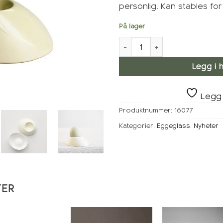
personlig. Kan stables fo
På lager
KRUM Eggeglass stor, Korn a
Legg i 
Legg 
Produktnummer:
16077
Kategorier:
Eggeglass
,
Nyheter
TER