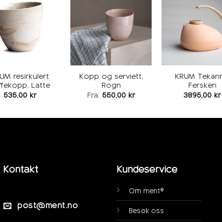
Legg i
Legg i
L
ønskeliste
ønskeliste
øns
UM resirkulert
Kopp og serviett,
KRUM Tekann
ffekopp, Latte
Rogn
Fersken
535,00
kr
Fra:
550,00
kr
3895,00
kr
Kontakt
Kundeservice
Om ment®
post@ment.no
Besøk oss