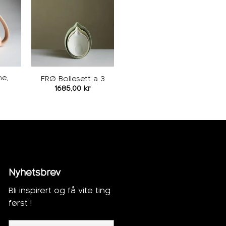
egg i
Legg i
keliste
ønskeliste
e,
FRØ Bollesett a 3
1685,00
kr
Nyhetsbrev
Bli inspirert og få vite ting
først !