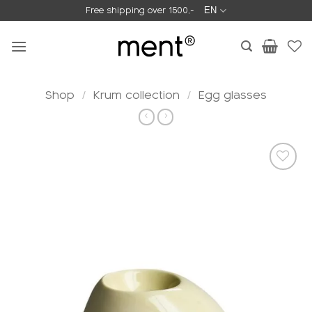
Skip
Free shipping over 1500,-
EN
to
content
Shop
/
Krum collection
/
Egg glasses
Add to
wishlist