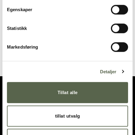
wishlist
wishlist
Egenskaper
Statistikk
Markedsføring
KRUM recycled Coffee
KRUM Teapot, Salmon
cup, Latte
3895,00
kr
535,00
kr
Detaljer
Tillat alle
tillat utvalg
OPENING HOURS
DIRECTIONS