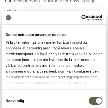
that feels personal. Stackable for easy storage
In stock
KRUM Egg glass large, Grain quantity
Add to shopping cart
Denne nettsiden anvender cookies
Vi bruker informasjonskapsler for å gi innhold og
Add to wishlist
annonser et personlig preg, for å levere sosiale
Product number:
16077
mediefunksjoner og for å analysere trafikken vår. Vi deler
Categories:
Egg cups
,
News
dessuten informasjon om hvordan du bruker nettstedet
vårt, med partnerne våre innen sosiale medier,
annonsering og analysearbeid, som kan kombinere den
med annen informasjon du har gjort tilgjengelig for dem,
eller som de har samlet inn gjennom din bruk av
RELATED PRODUCTS
tjenestene deres.
Samtykkevalg
Nødvendig
Add to
Add to