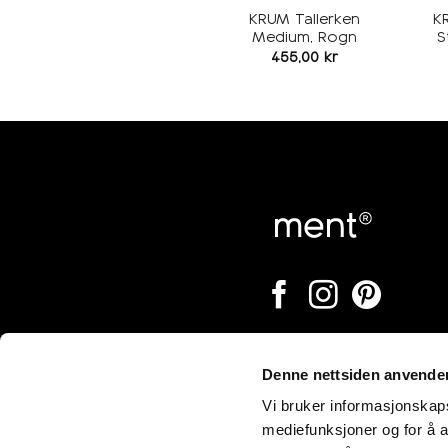
KRUM Tallerken
K
Medium, Rogn
S
455,00
kr
Denne nettsiden anvende
Åpningstider
Vi bruker informasjonskapsl
mediefunksjoner og for å a