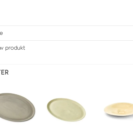
se
av produkt
TER
Legg i
Legg i
L
ønskeliste
ønskeliste
øns