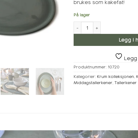
brukes som kakefat!
På lager
KRUM Tallerken Stor, Skog an
Legg i 
Legg 
Produktnummer:
10720
Kategorier:
Krum kolleksjonen
,
Middagstallerkener
,
Tallerkener