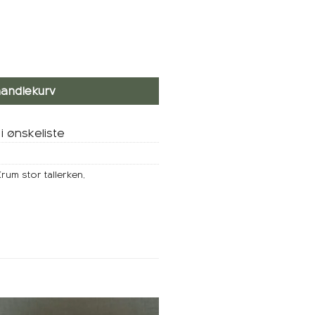
tall
handlekurv
i ønskeliste
Krum stor tallerken
,