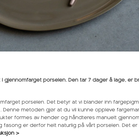
 i gjennomfarget porselen. Den tar 7 dager å lage, er b
mfarget porselen. Det betyr at vi blander inn fargepigme
å. Denne metoden gjør at du vil kunne oppleve fargemar
kter formes av hender og håndteres manuelt gjennom a
 og fasong er derfor helt naturlig på vårt porselen. Det e
uksjon >