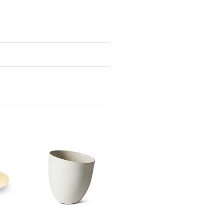
egg i
Legg i
keliste
ønskeliste