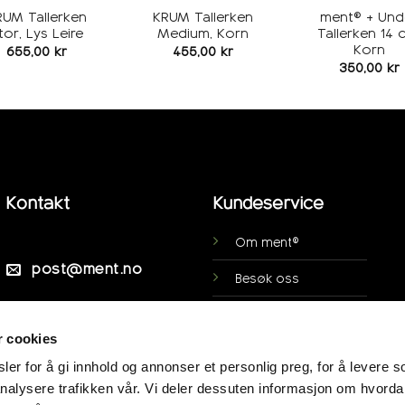
RUM Tallerken
KRUM Tallerken
ment® + Und
tor, Lys Leire
Medium, Korn
Tallerken 14 
Korn
655,00
kr
455,00
kr
350,00
kr
Kontakt
Kundeservice
Om ment®
post@ment.no
Besøk oss
Ofte stilte spørsmål
Veibeskrivelse
r cookies
Personsvern
er for å gi innhold og annonser et personlig preg, for å levere s
Min side
nalysere trafikken vår. Vi deler dessuten informasjon om hvorda