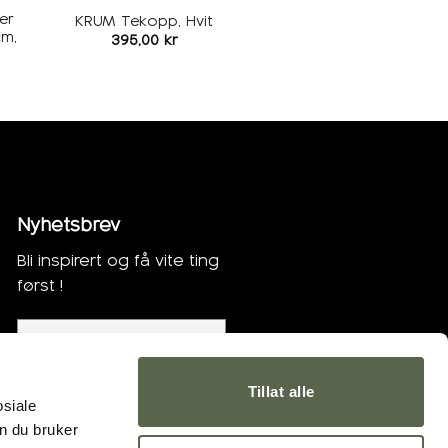
er
KRUM Tekopp, Hvit
cm,
395,00
kr
Nyhetsbrev
Bli inspirert og få vite ting
først !
Bli med !
Tillat alle
osiale
n du bruker