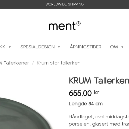
WORLDWIDE SHIPPING
IKK
SPESIALDESIGN
ÅPNINGSTIDER
OM
 Tallerkener
/
Krum stor tallerken
KRUM Tallerken
655,00
kr
Legg i
ønskeliste
Lengde 34 cm
Håndlaget, oval middagsta
porselen, glasert med tra