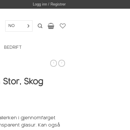
Logg inn / Registrer
NO
BEDRIFT
 Stor, Skog
llerken i gjennomfarget
nsparent glasur. Kan også