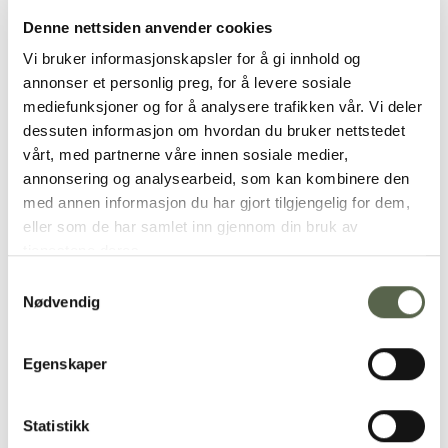
Denne nettsiden anvender cookies
Vi bruker informasjonskapsler for å gi innhold og
annonser et personlig preg, for å levere sosiale
mediefunksjoner og for å analysere trafikken vår. Vi deler
dessuten informasjon om hvordan du bruker nettstedet
vårt, med partnerne våre innen sosiale medier,
annonsering og analysearbeid, som kan kombinere den
med annen informasjon du har gjort tilgjengelig for dem,
eller som de har samlet inn gjennom din bruk av
Cutipol er en portugisisk produsent av bestikk som
tjenestene deres.
ble grunnlagt av José Ribeiro i 1963. Bestikket
håndlages og og er kjent for sin høye kvalitet, og vi
Samtykkevalg
Nødvendig
mener det elegante designet og matte utførelsen
er perfekt i kombinasjon med porselen fra MENT.
Egenskaper
Produkt detaljer
Statistikk