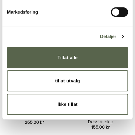
Materiale
Markedsføring
Anbefalt behandling av produkt
Detaljer
RELATERTE PRODUKTER
Tillat alle
Legg i
Legg i
ønskeliste
ønskeliste
tillat utvalg
Ikke tillat
GOA Svart-Stål
GOA Svart-Stål Biffkniv
Dessertskje
255,00
kr
155,00
kr