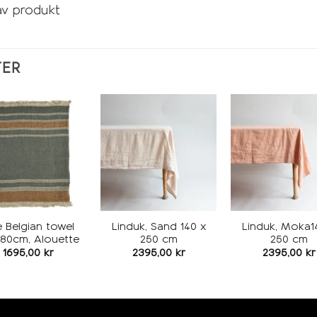
av produkt
TER
Legg i
Legg i
L
ønskeliste
ønskeliste
øns
 Belgian towel
Linduk, Sand 140 x
Linduk, Moka1
180cm, Alouette
250 cm
250 cm
1695,00
kr
2395,00
kr
2395,00
kr