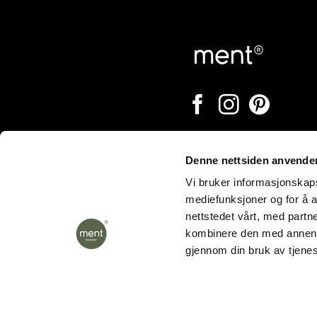
Denne nettsiden anvende
Åpningstider
Vi bruker informasjonskapsl
mediefunksjoner og for å a
nettstedet vårt, med part
kombinere den med annen in
gjennom din bruk av tjene