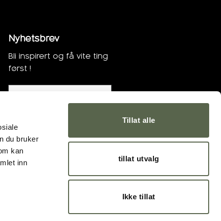
Nyhetsbrev
Bli inspirert og få vite ting
først !
Bli med !
Tillat alle
osiale
n du bruker
som kan
tillat utvalg
mlet inn
Ikke tillat