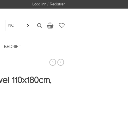
Logg inn / Registrer
NO
BEDRIFT
el 110x180cm,
 Tack stripe antall