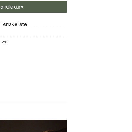
handlekurv
i ønskeliste
Towel