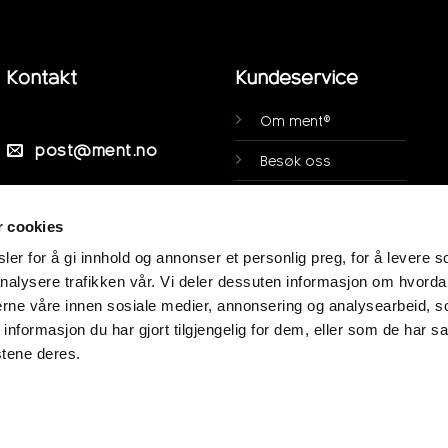
Kontakt
Kundeservice
Om ment®
post@ment.no
Besøk oss
Ofte stilte spørsmål
Veibeskrivelse
r cookies
Personsvern
er for å gi innhold og annonser et personlig preg, for å levere s
Min side
nalysere trafikken vår. Vi deler dessuten informasjon om hvorda
nerne våre innen sosiale medier, annonsering og analysearbeid, 
Kjøpsvilkår
formasjon du har gjort tilgjengelig for dem, eller som de har sa
stene deres.
Panteordning