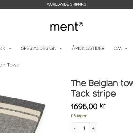
WORLDWIDE SHIPPING
IKK
SPESIALDESIGN
ÅPNINGSTIDER
OM
ian Towel
The Belgian tow
Tack stripe
Legg i
ønskeliste
1695,00
kr
På lager
The Belgian towel 110x180cm,