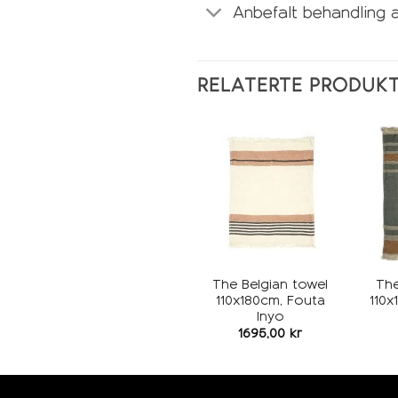
Anbefalt behandling 
RELATERTE PRODUK
Legg i
ønskeliste
The Belgian towel
The
110x180cm, Fouta
110x
Inyo
1695,00
kr