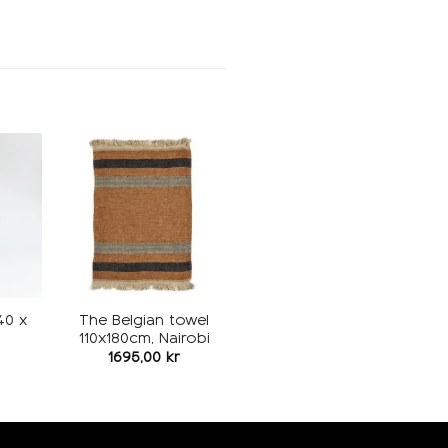
egg i
Legg i
keliste
ønskeliste
40 x
The Belgian towel
110x180cm, Nairobi
1695,00
kr