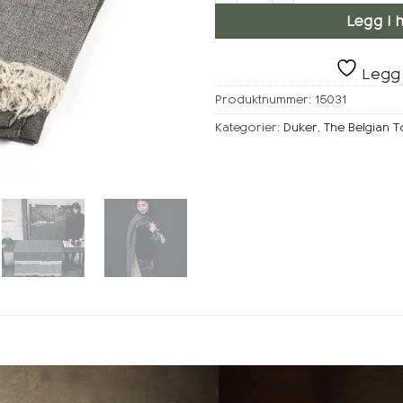
Legg i 
Legg 
Produktnummer:
15031
Kategorier:
Duker
,
The Belgian 