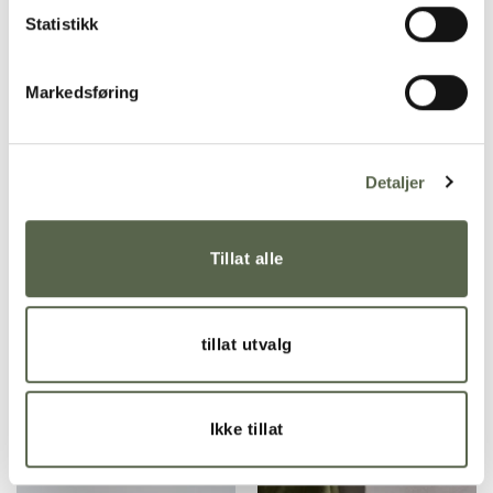
Statistikk
Designer / Founder SIDSEL FORR HOME
Markedsføring
Read about the project
Detaljer
RELATED PRODUCTS
Tillat alle
Add to
Add to
wishlist
wishlist
tillat utvalg
Ikke tillat