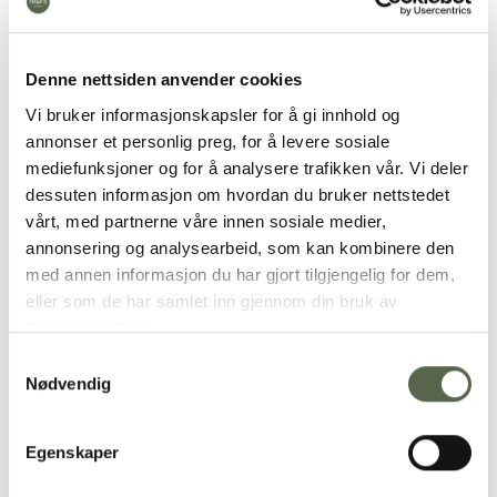
Denne nettsiden anvender cookies
Vi bruker informasjonskapsler for å gi innhold og
annonser et personlig preg, for å levere sosiale
mediefunksjoner og for å analysere trafikken vår. Vi deler
dessuten informasjon om hvordan du bruker nettstedet
vårt, med partnerne våre innen sosiale medier,
annonsering og analysearbeid, som kan kombinere den
med annen informasjon du har gjort tilgjengelig for dem,
eller som de har samlet inn gjennom din bruk av
tjenestene deres.
“The shape and texture of the spruce
Samtykkevalg
seed have been the source of inspiration
Nødvendig
when we developed an everyday
collection, with a focus on practical use
Egenskaper
and organic design”