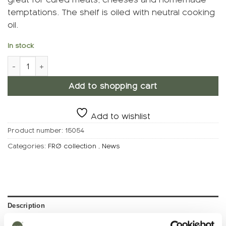
temptations. The shelf is oiled with neutral cooking
oil.
In stock
FRØ Gourmet board quantity
Add to shopping cart
Add to wishlist
Product number:
15054
Categories:
FRØ collection
,
News
Description
Additional