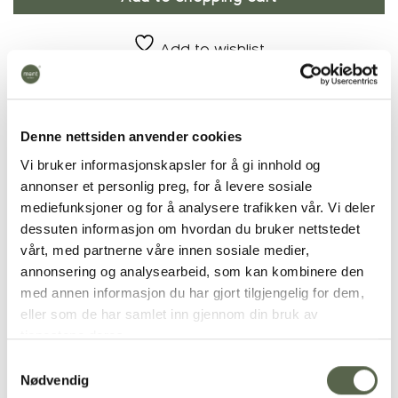
Add to wishlist
Product number:
11294
Categories:
Cutlery
,
GOA brown/steel
Denne nettsiden anvender cookies
Vi bruker informasjonskapsler for å gi innhold og
annonser et personlig preg, for å levere sosiale
mediefunksjoner og for å analysere trafikken vår. Vi deler
Additional
dessuten informasjon om hvordan du bruker nettstedet
vårt, med partnerne våre innen sosiale medier,
PRODUCT
Cutlery
annonsering og analysearbeid, som kan kombinere den
med annen informasjon du har gjort tilgjengelig for dem,
eller som de har samlet inn gjennom din bruk av
tjenestene deres.
RELATED PRODUCTS
Samtykkevalg
Nødvendig