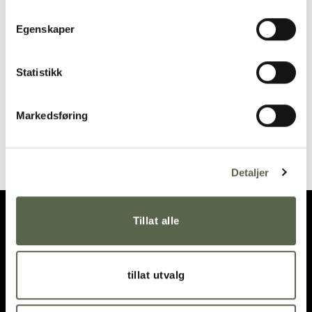
Add to
Add to
wishlist
wishlist
Egenskaper
Statistikk
Markedsføring
GOA Black-Steel Dessert
GOA Black-Steel Salad
Fork
Cutlery
155,00
kr
595,00
kr
Detaljer
Tillat alle
tillat utvalg
OPENING HOURS