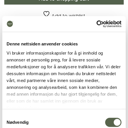
Add to wishlist
Product number:
10763
Categories:
Cutlery
,
GOA black/ matt gold
Denne nettsiden anvender cookies
Vi bruker informasjonskapsler for å gi innhold og
annonser et personlig preg, for å levere sosiale
mediefunksjoner og for å analysere trafikken vår. Vi deler
Additional
dessuten informasjon om hvordan du bruker nettstedet
vårt, med partnerne våre innen sosiale medier,
PRODUCT
Cutlery
annonsering og analysearbeid, som kan kombinere den
med annen informasjon du har gjort tilgjengelig for dem,
eller som de har samlet inn gjennom din bruk av
tjenestene deres.
RELATED PRODUCTS
Samtykkevalg
Nødvendig