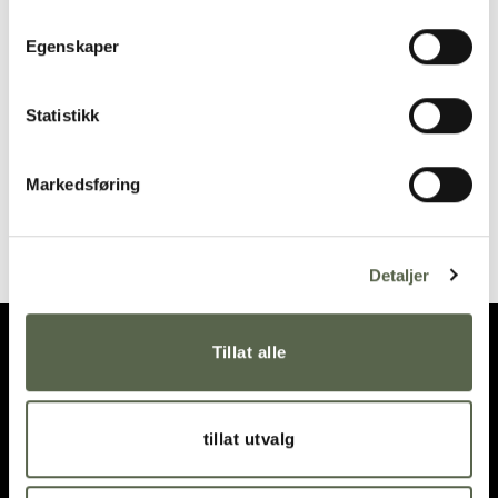
Add to
Add to
wishlist
wishlist
Egenskaper
SOLD OUT
Statistikk
Markedsføring
GOA Grey-Gold Dessert
GOA Grey-Gold Fork
spoon
265,00
kr
245,00
kr
Detaljer
Tillat alle
tillat utvalg
OPENING HOURS