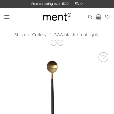
Skip
Free shipping over 1500,-
EN
to
content
Shop
/
Cutlery
/
GOA black / matt gold
Add to
wishlist