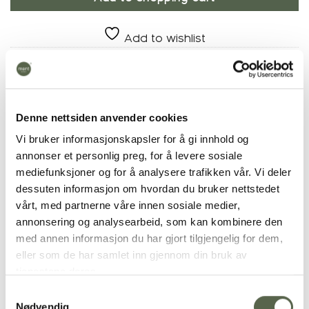
Add to wishlist
Product number:
10654
Categories:
Cutlery
,
GOA black/steel
Denne nettsiden anvender cookies
Vi bruker informasjonskapsler for å gi innhold og
annonser et personlig preg, for å levere sosiale
Additional
mediefunksjoner og for å analysere trafikken vår. Vi deler
dessuten informasjon om hvordan du bruker nettstedet
WEIGHT
0.400 kg
vårt, med partnerne våre innen sosiale medier,
annonsering og analysearbeid, som kan kombinere den
PRODUCT
Cutlery
med annen informasjon du har gjort tilgjengelig for dem,
eller som de har samlet inn gjennom din bruk av
tjenestene deres.
RELATED PRODUCTS
Samtykkevalg
Nødvendig