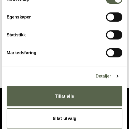
Add to
Add to
wishlist
wishlist
Egenskaper
Statistikk
Markedsføring
GOA Black-Steel Serving
GOA Grey-Gold
spoon
Chopsticks
355,00
kr
655,00
kr
Detaljer
Tillat alle
tillat utvalg