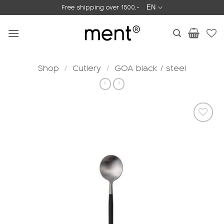
Skip
Free shipping over 1500,-
EN
to
content
Shop
/
Cutlery
/
GOA black / steel
Add to
wishlist