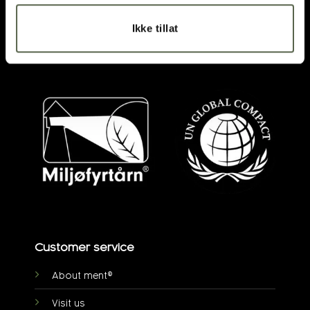
OPENING HOURS
Ikke tillat
DIRECTIONS
post@ment.no
Customer service
About ment®
Visit us