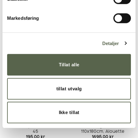
Markedsføring
Detaljer
RELATED PRODUCTS
Tillat alle
Add to
Add to
wishlist
wishlist
tillat utvalg
Ikke tillat
Linen napkin, Sand 45 x
The Belgian towel
45
110x180cm, Alouette
195,00
kr
1695,00
kr