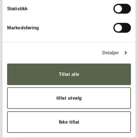
Product details
Statistikk
Material and size
Markedsføring
Recommended treatment of product
Detaljer
RELATED PRODUCTS
Tillat alle
Add to
Add to
tillat utvalg
wishlist
wishlist
Ikke tillat