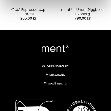
KRUM Espresso cup,
ment® + Under Piggbolle,
Forest
Svaberg
255,00
kr
790,00
kr
OPENING HOURS
DIRECTIONS
post@ment.no