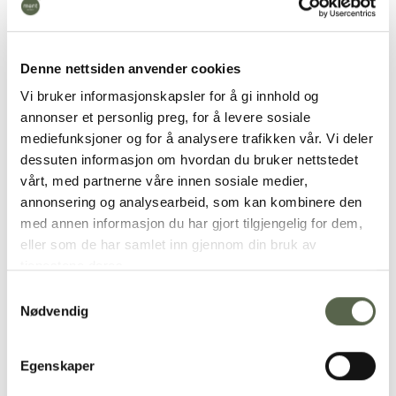
Denne nettsiden anvender cookies
Vi bruker informasjonskapsler for å gi innhold og
annonser et personlig preg, for å levere sosiale
mediefunksjoner og for å analysere trafikken vår. Vi deler
dessuten informasjon om hvordan du bruker nettstedet
Under Coffee Cup and Espresso Cup
are made by
vårt, med partnerne våre innen sosiale medier,
hand in our small production facility in Lillehammer.
annonsering og analysearbeid, som kan kombinere den
They belong to the ment®+ Under collection, which
med annen informasjon du har gjort tilgjengelig for dem,
consists of a series of specially designed products
eller som de har samlet inn gjennom din bruk av
inspired by the rugged nature out in the sea near
tjenestene deres.
Lindesnes where the underwater restaurant is
Samtykkevalg
located. The collection has been developed in
Nødvendig
collaboration with Snøhetta and Under.
You can
read more about it
here
Egenskaper