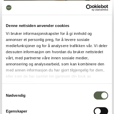
Denne nettsiden anvender cookies
Vi bruker informasjonskapsler for å gi innhold og
annonser et personlig preg, for å levere sosiale
mediefunksjoner og for å analysere trafikken vår. Vi deler
dessuten informasjon om hvordan du bruker nettstedet
vårt, med partnerne våre innen sosiale medier,
annonsering og analysearbeid, som kan kombinere den
RAUS Box is handmade in ceramic and glazed on
med annen informasjon du har gjort tilgjengelig for dem,
the outside with a matt glaze, and glossy glaze on
eller som de har samlet inn gjennom din bruk av
the inside. It takes 7 days from the time a new box
tjenestene deres.
is cast until it has gone through all the processes in
production, including washing of edges and
Samtykkevalg
Nødvendig
surfaces, raw firing, glazing and glaze firing.
The box is practical for storage on the kitchen
Egenskaper