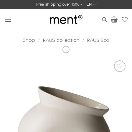
Skip
Free shipping over 1500,-
EN
to
content
Shop
/
RAUS collection
/
RAUS Box
Add to
wishlist