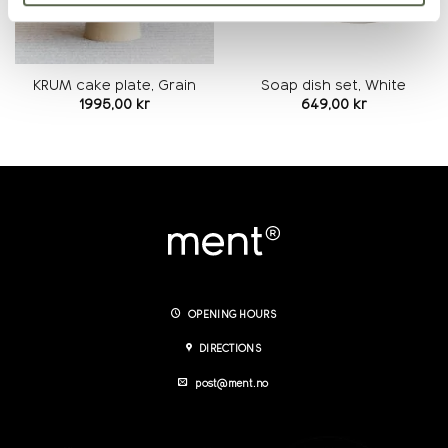
KRUM cake plate, Grain
Soap dish set, White
1995,00
kr
649,00
kr
OPENING HOURS
DIRECTIONS
post@ment.no