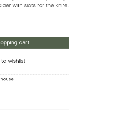
lder with slots for the knife.
ery rest, Grey brown quantity
opping cart
to wishlist
erhouse