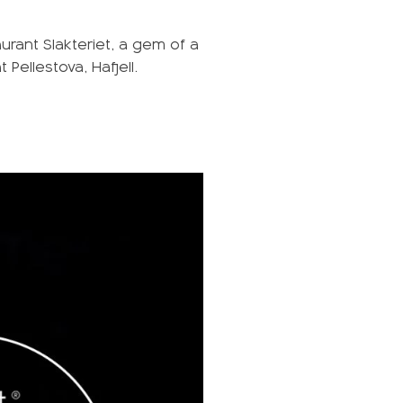
aurant Slakteriet, a gem of a
ellestova, Hafjell.