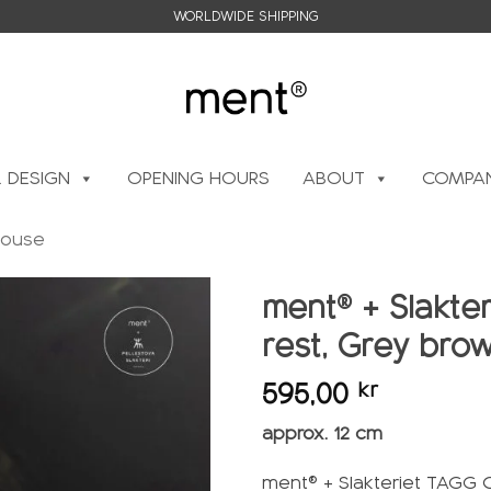
WORLDWIDE SHIPPING
L DESIGN
OPENING HOURS
ABOUT
COMPAN
house
ment® + Slakte
rest, Grey bro
Add to
wishlist
595,00
kr
approx. 12 cm
ment® + Slakteriet TAGG Cu