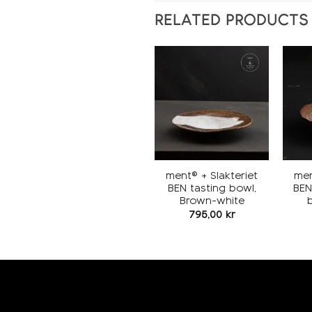
RELATED PRODUCTS
Add to
wishlist
ment® + Slakteriet
men
BEN tasting bowl,
BEN
Brown-white
795,00
kr