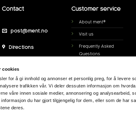
Contact
Customer service
About ment®
post@ment.no
Visit us
Frequently Asked
Directions
Questions
Personal data
r cookies
protection
er for å gi innhold og annonser et personlig preg, for å levere s
My page
nalysere trafikken vår. Vi deler dessuten informasjon om hvorda
nerne våre innen sosiale medier, annonsering og analysearbeid, 
Terms of purchase
formasjon du har gjort tilgjengelig for dem, eller som de har sa
stene deres.
Deposit scheme