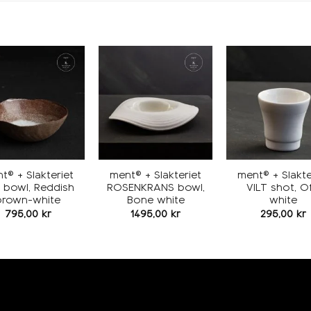
Add to
Add to
wishlist
wishlist
w
t® + Slakteriet
ment® + Slakteriet
ment® + Slakte
 bowl, Reddish
ROSENKRANS bowl,
VILT shot, Of
brown-white
Bone white
white
795,00
kr
1495,00
kr
295,00
kr