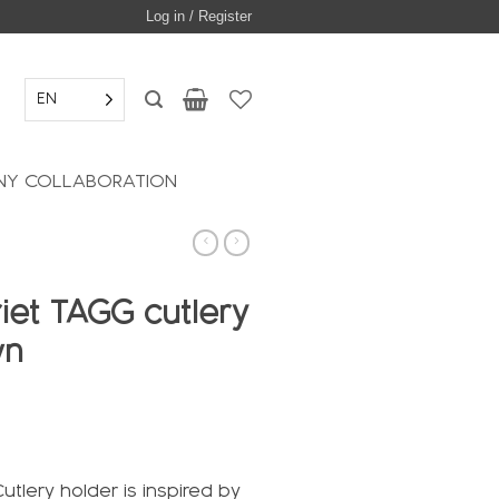
Log in / Register
EN
Y COLLABORATION
riet TAGG cutlery
wn
tlery holder is inspired by