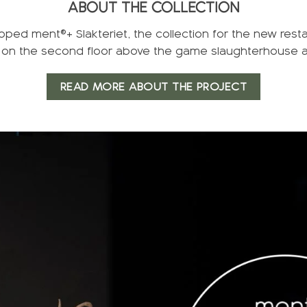
ABOUT THE COLLECTION
loped ment®+ Slakteriet, the collection for the new rest
 on the second floor above the game slaughterhouse at P
READ MORE ABOUT THE PROJECT