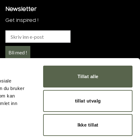
Newsletter
Get inspired !
Bli med !
Tillat alle
osiale
n du bruker
som kan
tillat utvalg
mlet inn
Ikke tillat