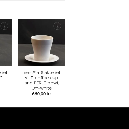
Add to
Add to
ishlist
wishlist
riet
ment® + Slakteriet
f-
VILT coffee cup
and PERLE bowl,
Off-white
660,00
kr