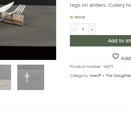
tags on antlers. Cutlery ho
In stock
ment® + Slakteriet TAGG cutl
Add to sh
Add 
Product number:
14971
Category:
ment® + The Slaught