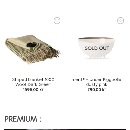
Add to
Add to
wishlist
wishlist
SOLD OUT
Striped blanket 100%
ment® + Under Piggbolle,
Wool, Dark Green
dusty pink
1695,00
kr
790,00
kr
PREMIUM :