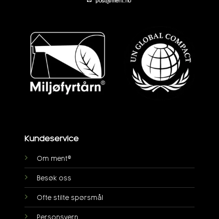
post@ment.no
Kundeservice
Om ment®
Besøk oss
Ofte stilte spørsmål
Personsvern