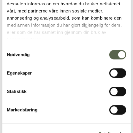
dessuten informasjon om hvordan du bruker nettstedet
vårt, med partnerne våre innen sosiale medier,
annonsering og analysearbeid, som kan kombinere den
med annen informasjon du har gjort tilgjengelig for dem,
eller som de har samlet inn gjennom din bruk av
tjenestene deres.
Samtykkevalg
Nødvendig
Krum Tallerken er håndlaget i gjennomfarget
porselen og tar 7 dager å lage. Den er brent på
Egenskaper
1270 grader og tåler oppvaskmaskin.
Statistikk
Vi støper produkter i gjennomfarget porselen. Det
betyr at vi blander inn fargepigmenter i selve
materialet i stedet for i glasuren utenpå. Denne
Markedsføring
metoden gjør at du vil kunne oppleve
fargemarmoreringer, særlig i de mørke nyansene.
Våre produkter formes av hender og håndteres