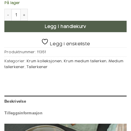
På lager
KRUM Tallerken Medium, Lys Leire antall
Legg i handlekurv
Legg i ønskeliste
Produktnummer:
11351
Kategorier:
Krum kolleksjonen
,
Krum medium tallerken
,
Medium
tallerkener
,
Tallerkener
Beskrivelse
Tilleggsinformasjon