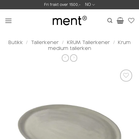
Skip
Fri frakt over 1500,-
NO
to
content
Butikk
/
Tallerkener
/
KRUM Tallerkener
/
Krum
medium tallerken
Legg i
ønskeliste