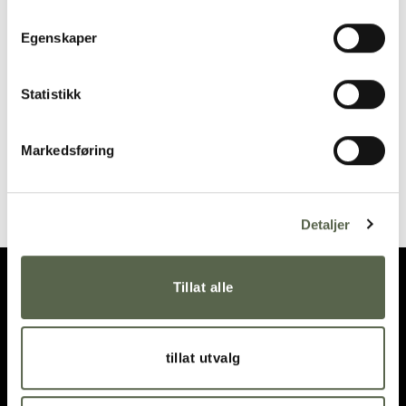
Add to
Add to
wishlist
wishlist
Egenskaper
Statistikk
Markedsføring
MOON Copper
MOON Copper Fork
Teaspoon
235,00
kr
185,00
kr
Detaljer
Tillat alle
tillat utvalg
OPENING HOURS