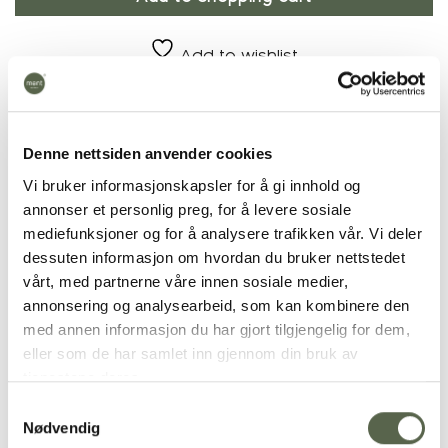
Add to wishlist
Product number:
10752
Categories:
Cutlery
,
GOA black/ matt gold
Denne nettsiden anvender cookies
Vi bruker informasjonskapsler for å gi innhold og
annonser et personlig preg, for å levere sosiale
mediefunksjoner og for å analysere trafikken vår. Vi deler
Additional
dessuten informasjon om hvordan du bruker nettstedet
vårt, med partnerne våre innen sosiale medier,
PRODUCT
Cutlery
annonsering og analysearbeid, som kan kombinere den
med annen informasjon du har gjort tilgjengelig for dem,
eller som de har samlet inn gjennom din bruk av
tjenestene deres.
RELATED PRODUCTS
Samtykkevalg
Nødvendig