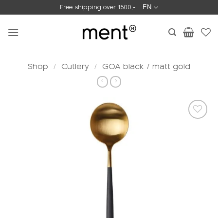
Skip
Free shipping over 1500,-
EN
to
content
Shop
/
Cutlery
/
GOA black / matt gold
Add to
wishlist