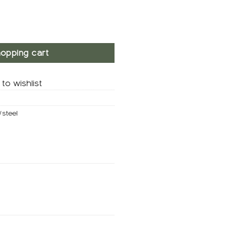
on quantity
opping cart
to wishlist
steel