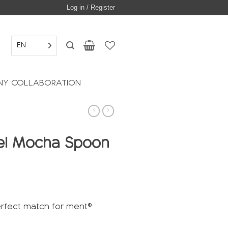
Log in / Register
EN
Y COLLABORATION
el Mocha Spoon
perfect match for ment®