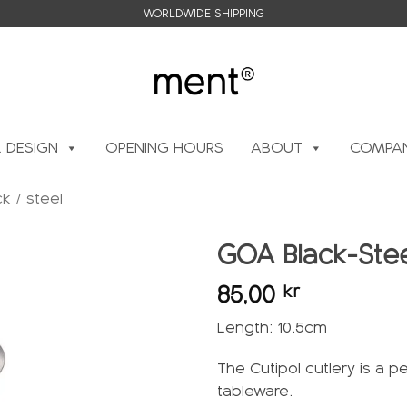
WORLDWIDE SHIPPING
L DESIGN
OPENING HOURS
ABOUT
COMPAN
k / steel
GOA Black-Ste
85,00
kr
Add to
wishlist
Length: 10.5cm
The Cutipol cutlery is a 
tableware.