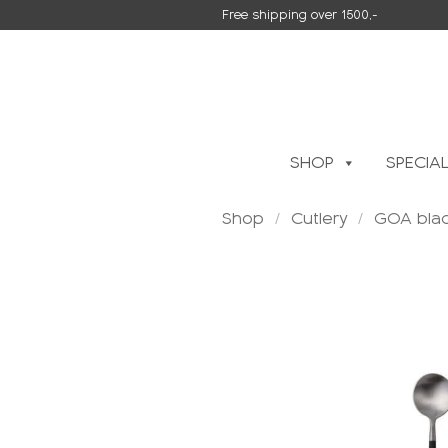
Skip
Free shipping over 1500,-
to
content
SHOP
SPECIA
Shop
/
Cutlery
/
GOA blac