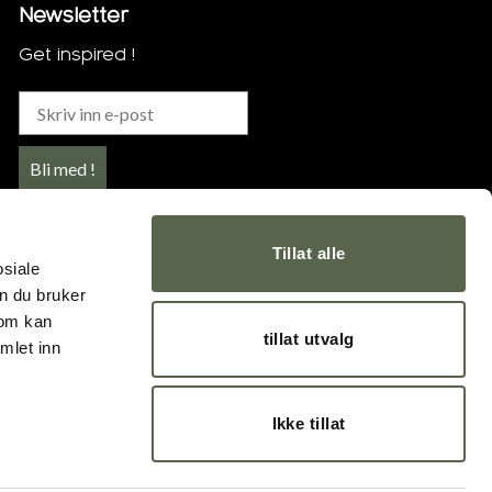
Newsletter
Get inspired !
Bli med !
Tillat alle
osiale
n du bruker
som kan
tillat utvalg
mlet inn
Ikke tillat