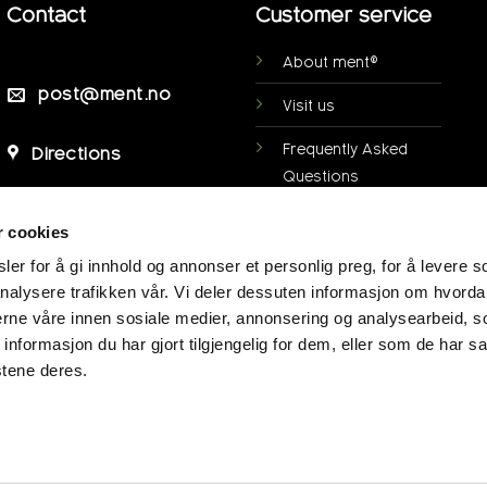
Contact
Customer service
About ment®
post@ment.no
Visit us
Frequently Asked
Directions
Questions
Personal data
r cookies
protection
er for å gi innhold og annonser et personlig preg, for å levere s
My page
nalysere trafikken vår. Vi deler dessuten informasjon om hvorda
nerne våre innen sosiale medier, annonsering og analysearbeid, 
Terms of purchase
formasjon du har gjort tilgjengelig for dem, eller som de har sa
stene deres.
Deposit scheme