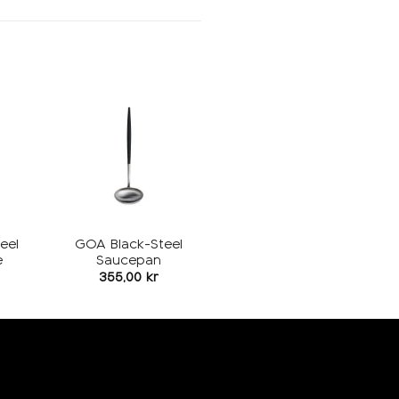
Add to
Add to
ishlist
wishlist
eel
GOA Black-Steel
e
Saucepan
355,00
kr