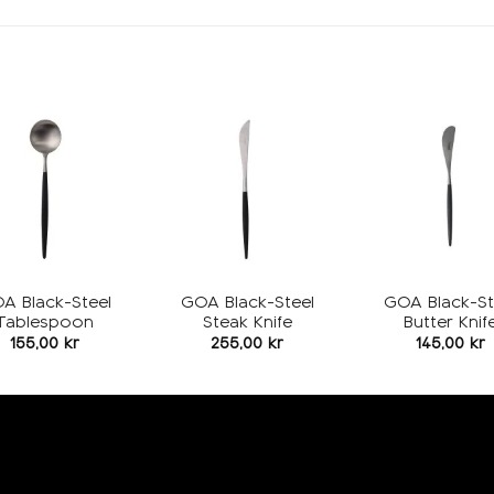
Add to
Add to
wishlist
wishlist
w
A Black-Steel
GOA Black-Steel
GOA Black-St
Tablespoon
Steak Knife
Butter Knif
155,00
kr
255,00
kr
145,00
kr