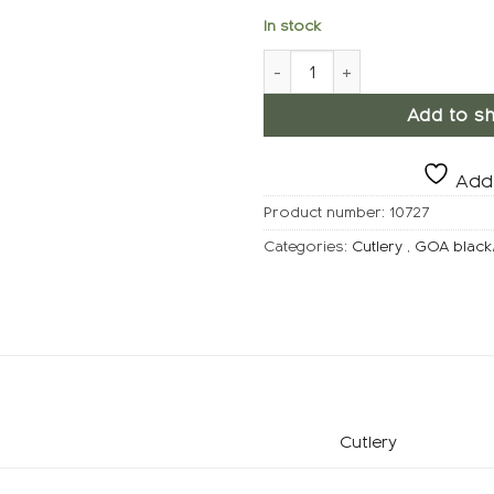
In stock
GOA Black-Steel Mocha Spo
Add to sh
Add 
Product number:
10727
Categories:
Cutlery
,
GOA black/
Cutlery