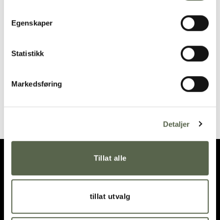
Add to
Add to
wishlist
wishlist
Egenskaper
SOLD OUT
Statistikk
Markedsføring
Hudson cover plate,
Placemat, Rowan Check
Nairobi 53x53cm
395,00
kr
275,00
kr
Detaljer
Tillat alle
tillat utvalg
OPENING HOURS