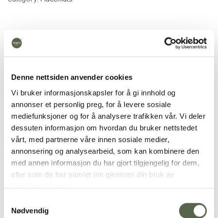
Additional
Denne nettsiden anvender cookies
WEIGHT
0.05 kg
Vi bruker informasjonskapsler for å gi innhold og
COLOR SHADE
Black
annonser et personlig preg, for å levere sosiale
mediefunksjoner og for å analysere trafikken vår. Vi deler
PRODUCT
Linen napkins
dessuten informasjon om hvordan du bruker nettstedet
vårt, med partnerne våre innen sosiale medier,
TEXTILES
Solid colour, 100% Linen
annonsering og analysearbeid, som kan kombinere den
med annen informasjon du har gjort tilgjengelig for dem,
eller som de har samlet inn gjennom din bruk av
tjenestene deres.
RELATED PRODUCTS
Samtykkevalg
Nødvendig