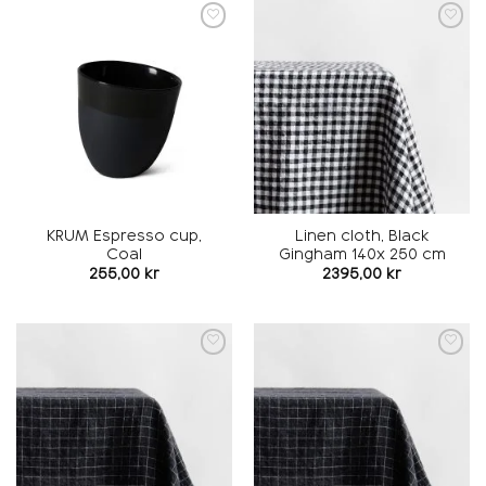
Add to
Add to
wishlist
wishlist
KRUM Espresso cup,
Linen cloth, Black
Coal
Gingham 140x 250 cm
255,00
kr
2395,00
kr
Add to
Add to
wishlist
wishlist