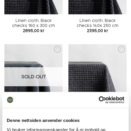
Linen cloth, Black
Linen cloth, Black
checks 160 x 300 cm
checks 140x 250 cm
2895,00
kr
2395,00
kr
Add to
Add to
wishlist
wishlist
SOLD OUT
Linen cloth, Stormy Gray
Linen cloth, Black/beige
140x 250 cm
small checks 160 x 300
cm
2395,00
kr
Denne nettsiden anvender cookies
2895,00
kr
Vi bruker informasjonskapsler for å gi innhold og