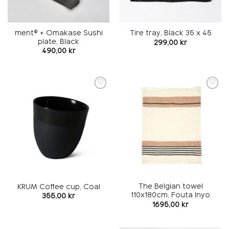
ment® + Omakase Sushi
Tire tray, Black 35 x 45
plate, Black
299,00
kr
490,00
kr
Add to
Add to
wishlist
wishlist
The Belgian towel
KRUM Coffee cup, Coal
110x180cm, Fouta Inyo
355,00
kr
1695,00
kr