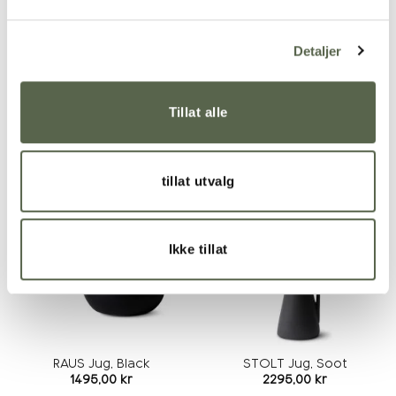
Detaljer
Hudson napkin, Black
STOLT Jug Small, Black
53x53cm
Tillat alle
1395,00
kr
275,00
kr
tillat utvalg
Add to
Add to
wishlist
wishlist
Ikke tillat
RAUS Jug, Black
STOLT Jug, Soot
1495,00
kr
2295,00
kr