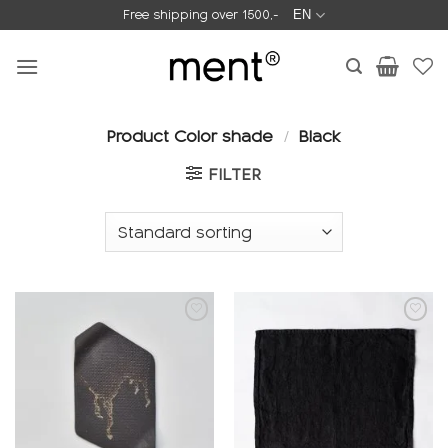
Skip
Free shipping over 1500,-
EN
to
content
Product Color shade
/
Black
FILTER
Add to
Add to
wishlist
wishlist