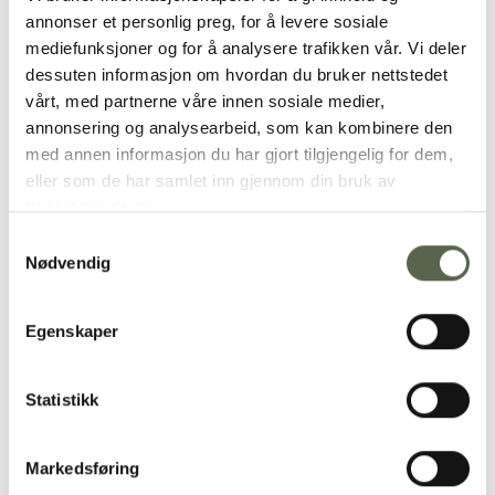
annonser et personlig preg, for å levere sosiale
mediefunksjoner og for å analysere trafikken vår. Vi deler
Add to
Add to
dessuten informasjon om hvordan du bruker nettstedet
wishlist
wishlist
vårt, med partnerne våre innen sosiale medier,
annonsering og analysearbeid, som kan kombinere den
med annen informasjon du har gjort tilgjengelig for dem,
eller som de har samlet inn gjennom din bruk av
tjenestene deres.
Samtykkevalg
Nødvendig
The Belgian towel
Linen napkin, Black
110x180cm, Black stripe
Gingham checkered, 45
x 45
1695,00
kr
195,00
kr
Egenskaper
Statistikk
Add to
Add to
wishlist
wishlist
Markedsføring