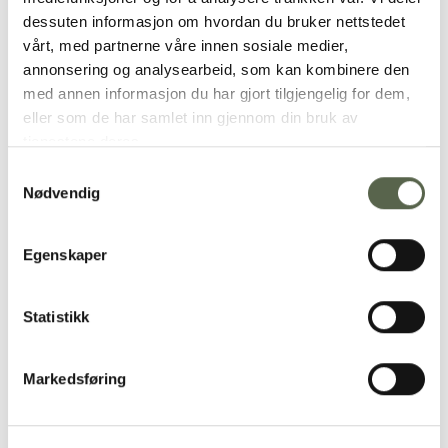
Additional
dessuten informasjon om hvordan du bruker nettstedet
vårt, med partnerne våre innen sosiale medier,
annonsering og analysearbeid, som kan kombinere den
med annen informasjon du har gjort tilgjengelig for dem,
eller som de har samlet inn gjennom din bruk av
tjenestene deres.
Samtykkevalg
Nødvendig
Egenskaper
Statistikk
Markedsføring
RELATED PRODUCTS