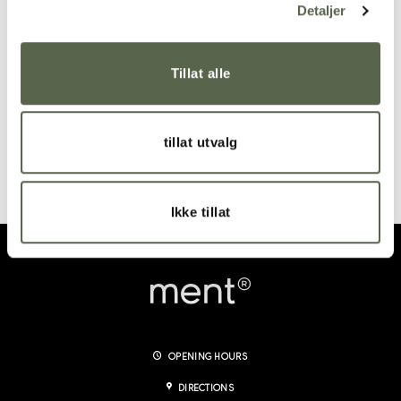
Add to
Add to
Detaljer
wishlist
wishlist
SOLD OUT
Tillat alle
tillat utvalg
Soap dish set, White
mini ment® light
649,00
kr
From:
1660,00
kr
Ikke tillat
OPENING HOURS
DIRECTIONS