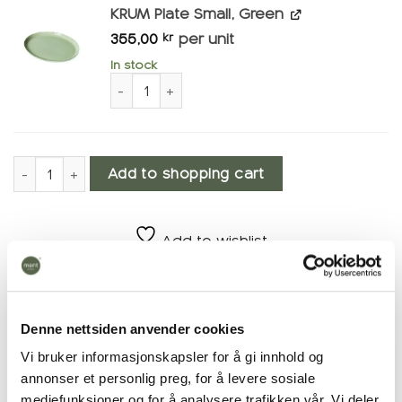
KRUM Plate Small, Green
355,00
per unit
kr
In stock
KRUM Plate Small, Green quantity
Coffee 3.13 number
Add to shopping cart
Add to wishlist
Category:
Tableware and sets
Denne nettsiden anvender cookies
Vi bruker informasjonskapsler for å gi innhold og
Description
annonser et personlig preg, for å levere sosiale
mediefunksjoner og for å analysere trafikken vår. Vi deler