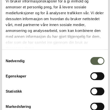
Vi bruker informasjonskapsler for å gi innhold og
annonser et personlig preg, for å levere sosiale
mediefunksjoner og for å analysere trafikken vår. Vi deler
dessuten informasjon om hvordan du bruker nettstedet
vårt, med partnerne våre innen sosiale medier,
ment® + Omakase Sushi
KRUM Plate Small, Straw
annonsering og analysearbeid, som kan kombinere den
platter, Spetta
355,00
kr
med annen informasjon du har gjort tilgjengelig for dem,
1190,00
kr
eller som de har samlet inn gjennom din bruk av
tjenestene deres.
Samtykkevalg
Add to
Add to
Nødvendig
wishlist
wishlist
Egenskaper
Statistikk
KRUM Plate Small, Green
KRUM Plate Large, Clay
Markedsføring
355,00
kr
655,00
kr