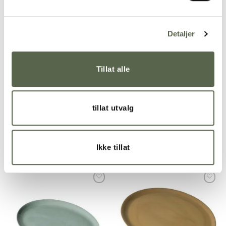
Detaljer
Add to
Add to
wishlist
wishlist
Tillat alle
tillat utvalg
KRUM Plate Large, Light
KRUM Plate Large, Forest
Clay
655,00
kr
655,00
kr
Ikke tillat
Add to
Add to
wishlist
wishlist