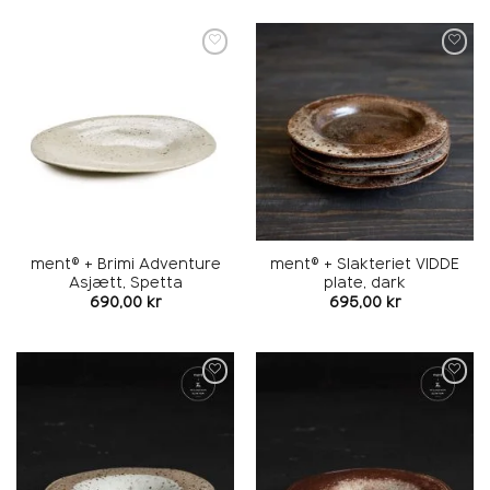
Add to
Add to
wishlist
wishlist
ment® + Brimi Adventure
ment® + Slakteriet VIDDE
Asjætt, Spetta
plate, dark
690,00
kr
695,00
kr
Add to
Add to
wishlist
wishlist