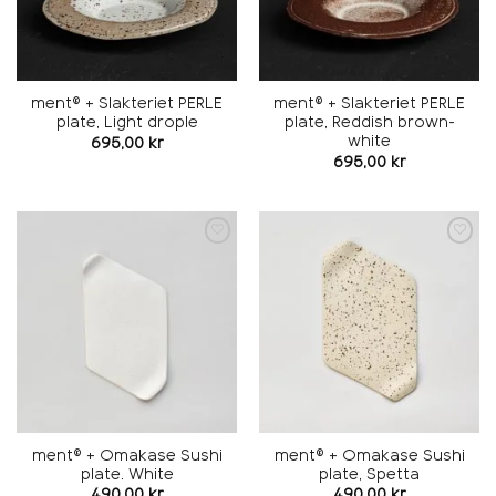
ment® + Slakteriet PERLE
ment® + Slakteriet PERLE
plate, Light drople
plate, Reddish brown-
white
695,00
kr
695,00
kr
Add to
Add to
wishlist
wishlist
ment® + Omakase Sushi
ment® + Omakase Sushi
plate. White
plate, Spetta
490,00
kr
490,00
kr