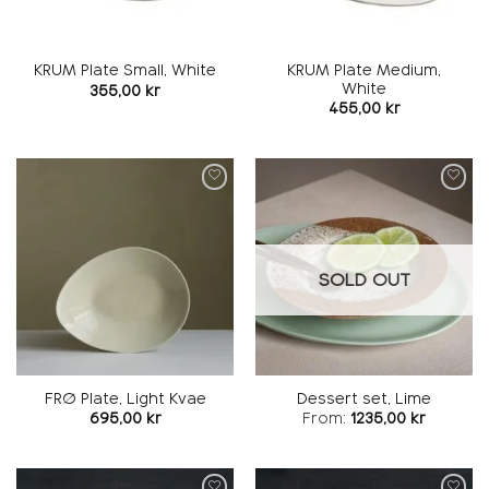
KRUM Plate Medium,
KRUM Plate Small, White
White
355,00
kr
455,00
kr
Add to
Add to
wishlist
wishlist
SOLD OUT
FRØ Plate, Light Kvae
Dessert set, Lime
695,00
kr
From:
1235,00
kr