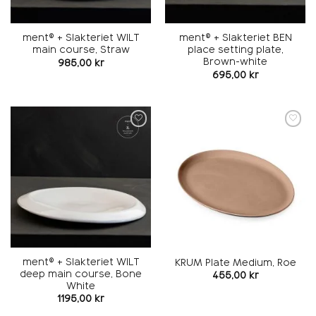
ment® + Slakteriet WILT
ment® + Slakteriet BEN
main course, Straw
place setting plate,
Brown-white
985,00
kr
695,00
kr
Add to
Add to
wishlist
wishlist
ment® + Slakteriet WILT
KRUM Plate Medium, Roe
deep main course, Bone
455,00
kr
White
1195,00
kr