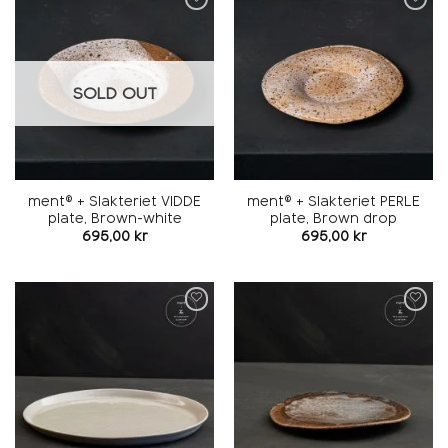
Add to
Add to
wishlist
wishlist
SOLD OUT
ment® + Slakteriet VIDDE
ment® + Slakteriet PERLE
plate, Brown-white
plate, Brown drop
695,00
kr
695,00
kr
Add to
Add to
wishlist
wishlist