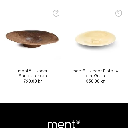
Add to
Add to
wishlist
wishlist
ment® + Under
ment® + Under Plate 14
Sandtallerken
cm, Grain
790,00
kr
350,00
kr