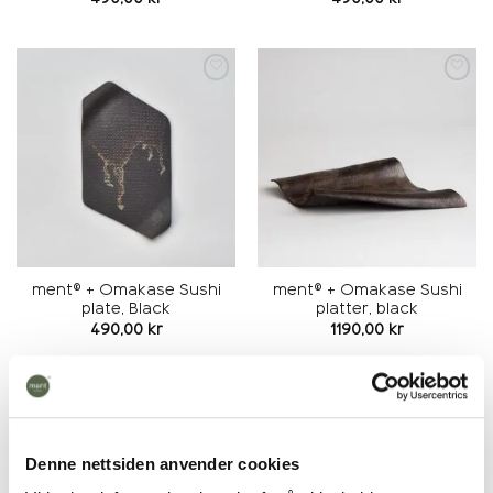
Add to
Add to
wishlist
wishlist
ment® + Omakase Sushi
ment® + Omakase Sushi
plate, Black
platter, black
490,00
kr
1190,00
kr
Add to
Add to
wishlist
wishlist
Denne nettsiden anvender cookies