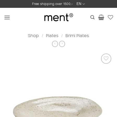
Skip
Free shipping over 1500,-
EN
to
content
Shop
/
Plates
/
Brimi Plates
Add to
wishlist