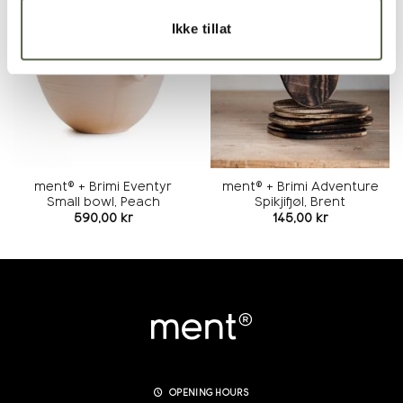
Add to
Add to
Ikke tillat
wishlist
wishlist
ment® + Brimi Eventyr
ment® + Brimi Adventure
Small bowl, Peach
Spikjifjøl, Brent
590,00
kr
145,00
kr
OPENING HOURS