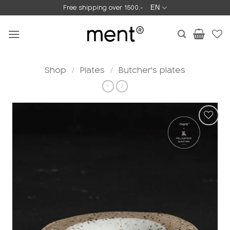
Skip
Free shipping over 1500,-
EN
to
content
Shop
/
Plates
/
Butcher's plates
Add to
wishlist