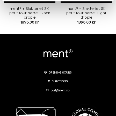
ment® + Slakteriet SKI
ment® + Slakteriet SKI
petit four barrel, Black
petit four barrel, Light
drople
drople
1895,00
kr
1895,00
kr
OPENING HOURS
DIRECTIONS
post@ment.no