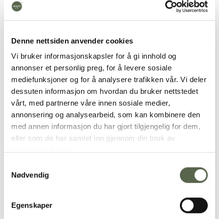
ABOUT THE COLLECTION
Denne nettsiden anvender cookies
In the fall of 2023, we developed ment®+ Slakteriet,
the collection for the new restaurant Slakteriet, a
Vi bruker informasjonskapsler for å gi innhold og
gem of a restaurant located on the second floor
annonser et personlig preg, for å levere sosiale
mediefunksjoner og for å analysere trafikken vår. Vi deler
above the game slaughterhouse at Pellestova,
dessuten informasjon om hvordan du bruker nettstedet
Hafjell.
vårt, med partnerne våre innen sosiale medier,
annonsering og analysearbeid, som kan kombinere den
READ MORE ABOUT THE PROJECT
med annen informasjon du har gjort tilgjengelig for dem,
eller som de har samlet inn gjennom din bruk av
tjenestene deres.
Samtykkevalg
Nødvendig
Egenskaper