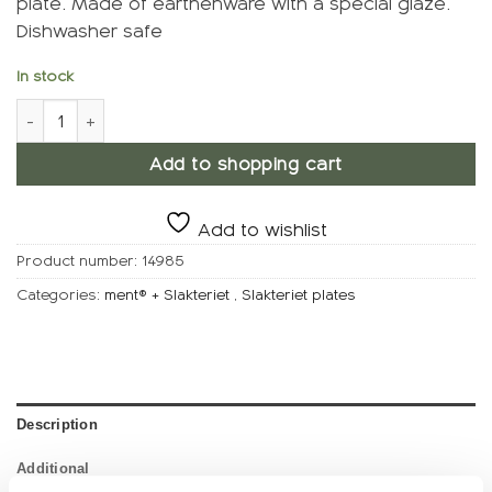
plate. Made of earthenware with a special glaze.
Dishwasher safe
In stock
ment® + Slaughterhouse PERLE plate, Light drople quantity
Add to shopping cart
Add to wishlist
Product number:
14985
Categories:
ment® + Slakteriet
,
Slakteriet plates
Description
Additional