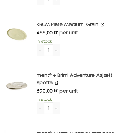
KRUM Plate Medium, Grain
455,00
per unit
kr
In stock
KRUM Plate Medium, Number of grains
ment® + Brimi Adventure Asjætt,
Spetta
690,00
per unit
kr
In stock
ment® + Brimi Adventure Asjætt, Spetta quan