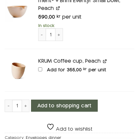
ment® + Brimi Eventyr Small bowl,
Peach
590,00
per unit
kr
In stock
ment® + Brimi Eventyr Small bowl, Peach qua
KRUM Coffee cup, Peach
Add for
355,00
kr
per unit
Dinnerware, Golden sophisticated number
Add to shopping cart
Add to wishlist
Category:
Envelopes dinner