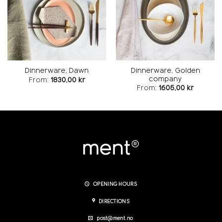
Dinnerware, Golden
Dinnerware, Dawn
company
From:
1830,00
kr
From:
1605,00
kr
OPENING HOURS
DIRECTIONS
post@ment.no