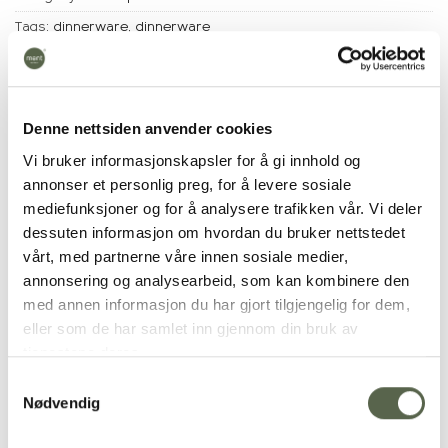
Tags:
dinnerware,
dinnerware
Denne nettsiden anvender cookies
Description
Vi bruker informasjonskapsler for å gi innhold og
annonser et personlig preg, for å levere sosiale
Additional
mediefunksjoner og for å analysere trafikken vår. Vi deler
dessuten informasjon om hvordan du bruker nettstedet
vårt, med partnerne våre innen sosiale medier,
annonsering og analysearbeid, som kan kombinere den
med annen informasjon du har gjort tilgjengelig for dem,
eller som de har samlet inn gjennom din bruk av
tjenestene deres.
Samtykkevalg
Nødvendig